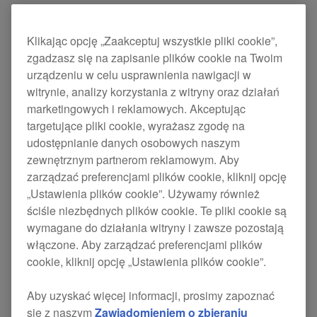
Improved:
Added a button to cancel downloading
Klikając opcję „Zaakceptuj wszystkie pliki cookie”,
zgadzasz się na zapisanie plików cookie na Twoim
Pulselocker offline tracks.
urządzeniu w celu usprawnienia nawigacji w
Depending on connected computers
witrynie, analizy korzystania z witryny oraz działań
and DJ equipment, noise may occur
marketingowych i reklamowych. Akceptując
targetujące pliki cookie, wyrażasz zgodę na
when using PC MASTER OUT.
udostępnianie danych osobowych naszym
Fixed:
zewnętrznym partnerom reklamowym. Aby
Potential freeze during certain
zarządzać preferencjami plików cookie, kliknij opcję
„Ustawienia plików cookie”. Używamy również
operations while using Pro DJ Link.
ściśle niezbędnych plików cookie. Te pliki cookie są
Potential flash of enlarged waveform
wymagane do działania witryny i zawsze pozostają
when the waveform drawing rate is set
włączone. Aby zarządzać preferencjami plików
cookie, kliknij opcję „Ustawienia plików cookie”.
to Low Speed.
FX2 knob on a controller worked
Aby uzyskać więcej informacji, prosimy zapoznać
incorrectly in single FX mode.
się z naszym
Zawiadomieniem o zbieraniu