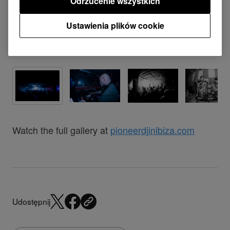
Odrzucenie wszystkich
Ustawienia plików cookie
Watch the full gallery at
pioneerdjinibiza.com
Udostępnij