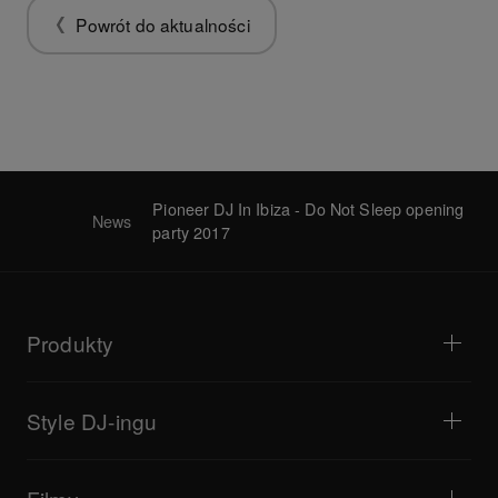
Powrót do aktualności
Pioneer DJ In Ibiza - Do Not Sleep opening
News
party 2017
Produkty
Odtwarzacze i gramofony
Miksery DJ
Style DJ-ingu
Systemy all-in-one
Kontrolery DJ
Bedroom DJ
Oprogramowanie i interfejsy
Transmisje na żywo
Samplery DJ