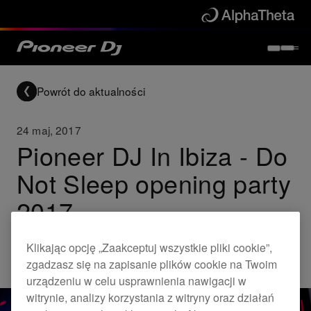
Powrót do aktualności
24 maj, 2017
Pioneer DJ In Ibiza - Do
Not Sleep opening party
2017
Klikając opcję „Zaakceptuj wszystkie pliki cookie”,
Others
zgadzasz się na zapisanie plików cookie na Twoim
urządzeniu w celu usprawnienia nawigacji w
witrynie, analizy korzystania z witryny oraz działań