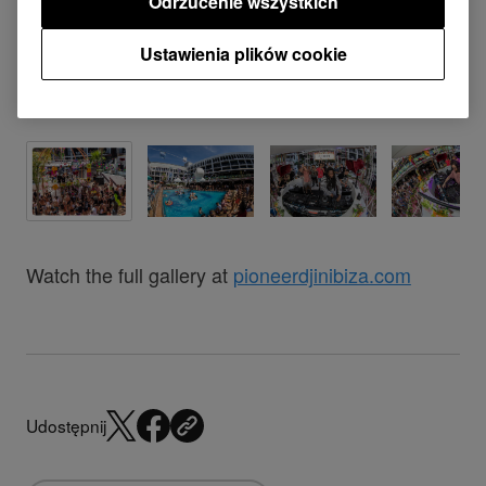
Odrzucenie wszystkich
Ustawienia plików cookie
Watch the full gallery at
pioneerdjinibiza.com
Udostępnij