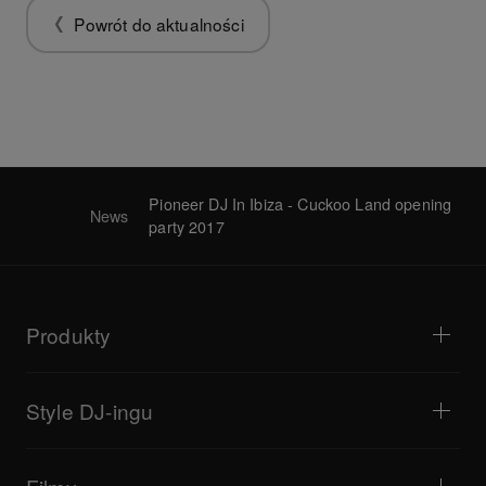
Powrót do aktualności
Pioneer DJ In Ibiza - Cuckoo Land opening
News
party 2017
Produkty
Odtwarzacze i gramofony
Miksery DJ
Style DJ-ingu
Systemy all-in-one
Kontrolery DJ
Bedroom DJ
Oprogramowanie i interfejsy
Transmisje na żywo
Samplery DJ