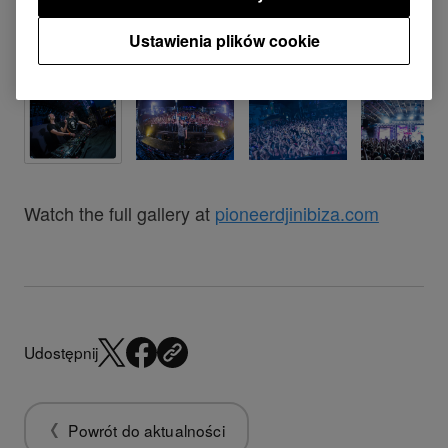
Ustawienia plików cookie
Watch the full gallery at
pioneerdjinibiza.com
Udostępnij
Powrót do aktualności