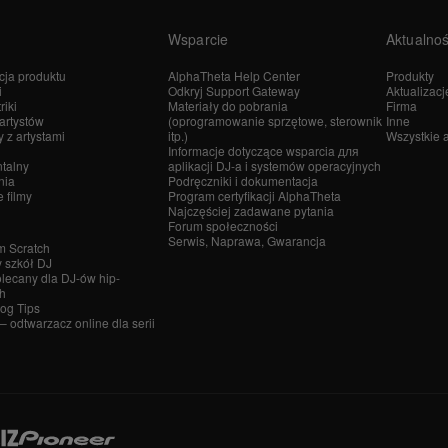
Wsparcie
Aktualnoś
cja produktu
AlphaTheta Help Center
Produkty
i
Odkryj Support Gateway
Aktualizacj
riki
Materiały do pobrania
Firma
artystów
(oprogramowanie sprzętowe, sterownik
Inne
z artystami
itp.)
Wszystkie 
Informacje dotyczące wsparcia для
talny
aplikacji DJ-a i systemów operacyjnych
nia
Podręczniki i dokumentacja
 filmy
Program certyfikacji AlphaTheta
Najczęściej zadawane pytania
Forum społeczności
Serwis, Naprawa, Gwarancja
m Scratch
y szkół DJ
olecany dla DJ-ów hip-
h
log Tips
– odtwarzacz online dla serii