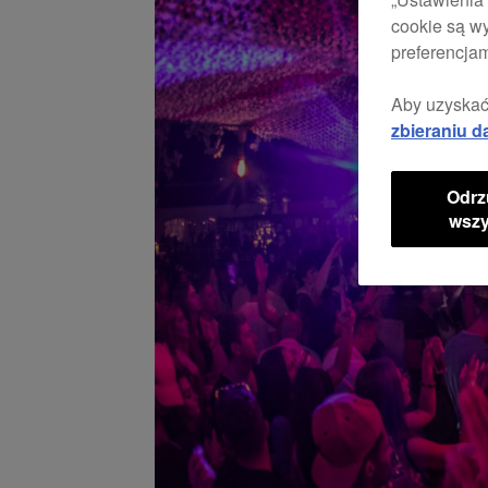
cookie są w
preferencjam
Aby uzyskać
zbieraniu d
Odrz
wszy