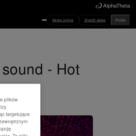
Sklep online
Znajdź sklep
Polski
 sound - Hot
ie plików
izy
ąc targetujące
 zewnętrznym
opcję
kie. Te pliki