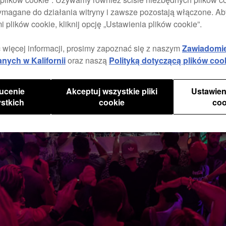
ymagane do działania witryny i zawsze pozostają włączone. A
i plików cookie, kliknij opcję „Ustawienia plików cookie”.
 więcej informacji, prosimy zapoznać się z naszym
Zawiadomi
anych w Kalifornii
oraz naszą
Polityką dotyczącą plików coo
ucenie
Akceptuj wszystkie pliki
Ustawien
stkich
cookie
coo