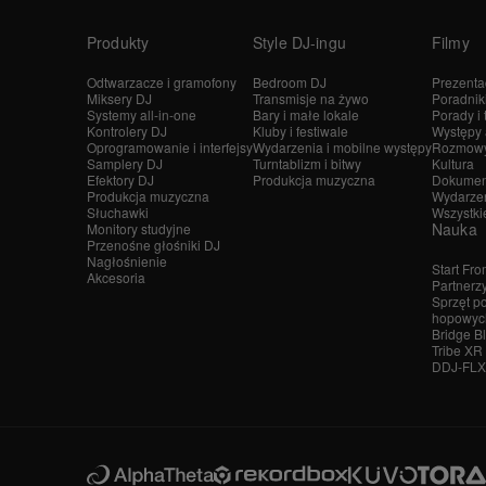
Produkty
Style DJ-ingu
Filmy
Odtwarzacze i gramofony
Bedroom DJ
Prezenta
Miksery DJ
Transmisje na żywo
Poradnik
Systemy all-in-one
Bary i małe lokale
Porady i t
Kontrolery DJ
Kluby i festiwale
Występy 
Oprogramowanie i interfejsy
Wydarzenia i mobilne występy
Rozmowy 
Samplery DJ
Turntablizm i bitwy
Kultura
Efektory DJ
Produkcja muzyczna
Dokumen
Produkcja muzyczna
Wydarze
Słuchawki
Wszystkie
Nauka
Monitory studyjne
Przenośne głośniki DJ
Nagłośnienie
Start Fro
Akcesoria
Partnerz
Sprzęt p
hopowyc
Bridge B
Tribe XR 
DDJ-FLX