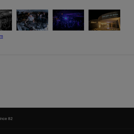
om
ince 82