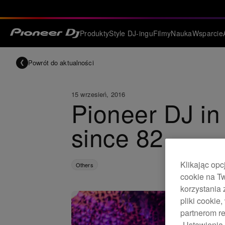
Produkty
Style DJ-ingu
Filmy
Nauka
Wsparcie
Powrót do aktualności
15 wrzesień, 2016
Pioneer DJ in
since 82
Klikając opc
Others
cookie na Tw
korzystania 
pliki cooki
partnerom re
„Ustawienia 