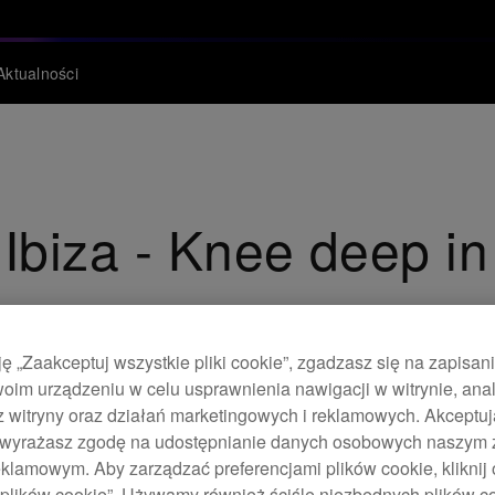
Aktualności
 Ibiza - Knee deep in
ję „Zaakceptuj wszystkie pliki cookie”, zgadzasz się na zapisan
oim urządzeniu w celu usprawnienia nawigacji w witrynie, anal
z witryny oraz działań marketingowych i reklamowych. Akceptuj
e, wyrażasz zgodę na udostępnianie danych osobowych naszym
klamowym. Aby zarządzać preferencjami plików cookie, kliknij 
plików cookie”. Używamy również ściśle niezbędnych plików coo