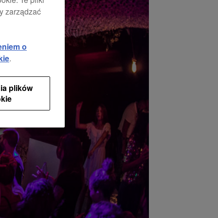
by zarządzać
eniem o
kie
.
ia plików
kie