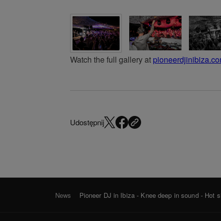
Watch the full gallery at
pioneerdjinibiza.c
Udostępnij
News
Pioneer DJ in Ibiza - Knee deep in sound - Hot s