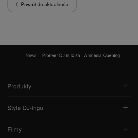
Powrót do aktualności
News
Pioneer DJ in Ibiza - Amnesia Opening
Produkty
Odtwarzacze i gramofony
Miksery DJ
Style DJ-ingu
Systemy all-in-one
Kontrolery DJ
Bedroom DJ
Oprogramowanie i interfejsy
Transmisje na żywo
Samplery DJ
Filmy
Bary i małe lokale
Efektory DJ
Kluby i festiwale