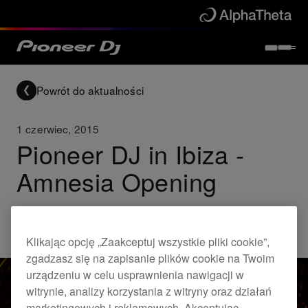
Powrót do aktualności
1 czerwiec, 2015
Pioneer DJ in Ibiza -
Amnesia Opening
Others
Klikając opcję „Zaakceptuj wszystkie pliki cookie”,
zgadzasz się na zapisanie plików cookie na Twoim
urządzeniu w celu usprawnienia nawigacji w
witrynie, analizy korzystania z witryny oraz działań
marketingowych i reklamowych. Akceptując