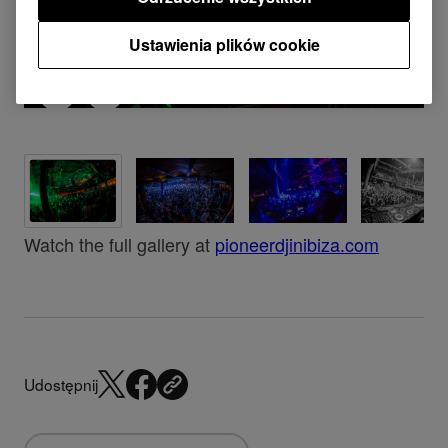
Ustawienia plików cookie
Watch the full gallery at
pioneerdjinibiza.com
Udostępnij