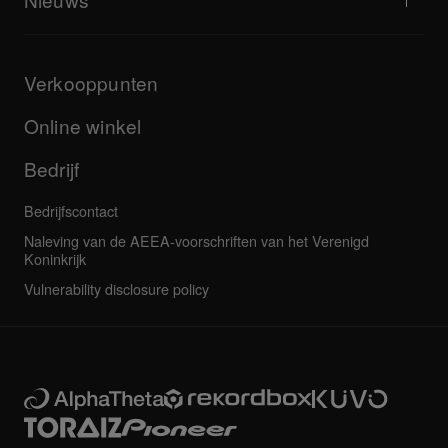
Downloads (firmware, stuurprogramma's enz.)
Dj-applicatie en OS-ondersteuningsinformatie
Producten
Handleidingen & documentatie
Updates
AlphaTheta-certificeringsprogramma
Bedrijf
Verkooppunten
FAQ's
Overige
Communityforum
Al het nieuws
Service, reparatie, garantie
Online winkel
Bedrijf
Bedrijfscontact
Naleving van de AEEA-voorschriften van het Verenigd
Koninkrijk
Vulnerability disclosure policy