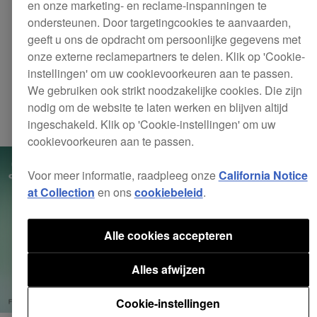
stimuleer inspiratie met
en onze marketing- en reclame-inspanningen te
ondersteunen. Door targetingcookies te aanvaarden,
de
geeft u ons de opdracht om persoonlijke gegevens met
onze externe reclamepartners te delen. Klik op 'Cookie-
akkoordaanbevelingsfunct
instellingen' om uw cookievoorkeuren aan te passen.
We gebruiken ook strikt noodzakelijke cookies. Die zijn
nodig om de website te laten werken en blijven altijd
Products
Chordcat
ingeschakeld. Klik op 'Cookie-instellingen' om uw
cookievoorkeuren aan te passen.
Voor meer informatie, raadpleeg onze
California Notice
at Collection
en ons
cookiebeleid
.
Alle cookies accepteren
Alles afwijzen
Cookie-instellingen