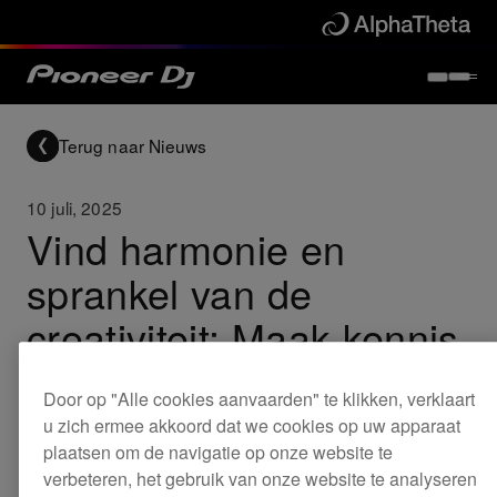
Terug naar Nieuws
10 juli, 2025
Vind harmonie en
sprankel van de
creativiteit: Maak kennis
met de Chordcat
Door op "Alle cookies aanvaarden" te klikken, verklaart
groovebox - Speel en
u zich ermee akkoord dat we cookies op uw apparaat
plaatsen om de navigatie op onze website te
maak muziek en
verbeteren, het gebruik van onze website te analyseren