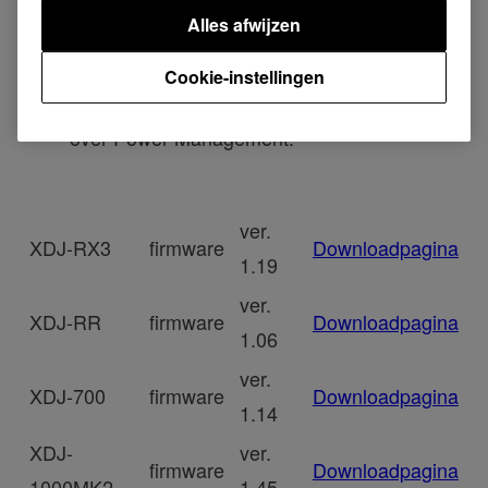
Alles afwijzen
naar Power Management.
・Raadpleeg de nieuwste online
Cookie-instellingen
gebruiksaanwijzing voor meer informatie
over Power Management.
ver.
XDJ-RX3
firmware
Downloadpagina
1.19
ver.
XDJ-RR
firmware
Downloadpagina
1.06
ver.
XDJ-700
firmware
Downloadpagina
1.14
XDJ-
ver.
firmware
Downloadpagina
1000MK2
1.45