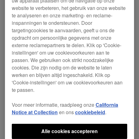
uw apparaat plaatsen om de navigatie op onze
website te verbeteren, het gebruik van onze website
Alle modellen
te analyseren en onze marketing- en reclame-
inspanningen te ondersteunen. Door
targetingcookies te aanvaarden, geeft u ons de
[VERBETERD]
opdracht om persoonlijke gegevens met onze
externe reclamepartners te delen. Klik op 'Cookie-
In overeenstemming met de Ecodesign-
instellingen' om uw cookievoorkeuren aan te
richtlijn (Richtlijn 2009/125/EG) van de
passen. We gebruiken ook strikt noodzakelijke
cookies. Die zijn nodig om de website te laten
Europese Unie is de automatische
werken en blijven altijd ingeschakeld. Klik op
uitschakeltijd van het toestel aangepast naar
'Cookie-instellingen' om uw cookievoorkeuren aan
20 minuten wanneer de Power Management-
te passen.
functie is ingeschakeld.
Voor meer informatie, raadpleeg onze
California
Opgelet:
Notice at Collection
en ons
cookiebeleid
.
・De naam van de energiebesparingsfunctie
(voorheen, afhankelijk van het model: Auto
Alle cookies accepteren
Standby of Auto Power-Off) is nu veranderd