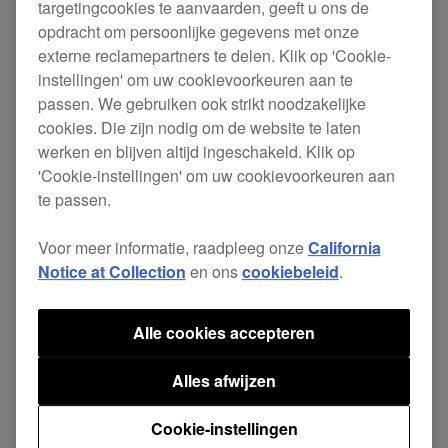
targetingcookies te aanvaarden, geeft u ons de
beschikbaar.
opdracht om persoonlijke gegevens met onze
externe reclamepartners te delen. Klik op 'Cookie-
Deze update omvat volgende wijzigingen.
instellingen' om uw cookievoorkeuren aan te
passen. We gebruiken ook strikt noodzakelijke
[OPGELOST]
cookies. Die zijn nodig om de website te laten
werken en blijven altijd ingeschakeld. Klik op
'Cookie-instellingen' om uw cookievoorkeuren aan
De afgespeelde nummers werden niet in de
te passen.
juiste kleur op het browserscherm
weergegeven.
Voor meer informatie, raadpleeg onze
California
Notice at Collection
en ons
cookiebeleid
.
OMNIS-
ver.
Alle cookies accepteren
firmware
Downloadpagina
DUO
1.03
Alles afwijzen
Cookie-instellingen