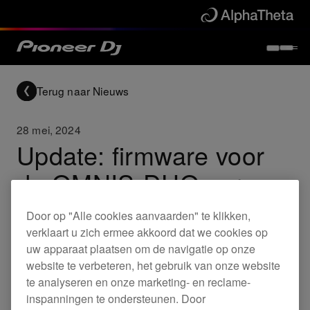
Terug naar Nieuws
28 mei, 2024
Update: firmware voor
de OMNIS-DUO ver.
1.03
Door op "Alle cookies aanvaarden" te klikken,
verklaart u zich ermee akkoord dat we cookies op
uw apparaat plaatsen om de navigatie op onze
Updates
OMNIS-DUO
website te verbeteren, het gebruik van onze website
te analyseren en onze marketing- en reclame-
inspanningen te ondersteunen. Door
Er is nu nieuwe firmware voor de OMNIS-DUO