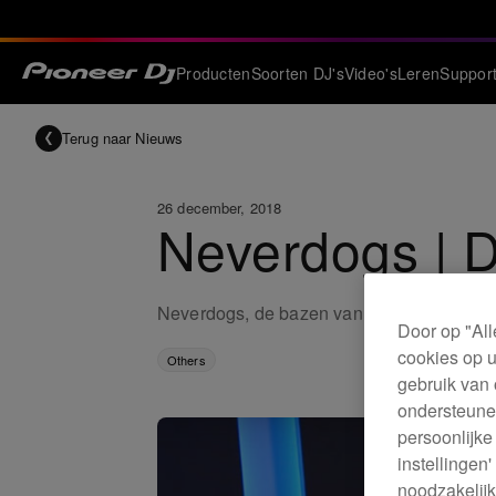
Producten
Soorten DJ's
Video's
Leren
Suppor
Terug naar Nieuws
26 december, 2018
Neverdogs | 
Neverdogs, de bazen van Bamboleo Reco
Door op "All
cookies op u
Others
gebruik van 
ondersteunen
persoonlijke
instellingen
noodzakelijk