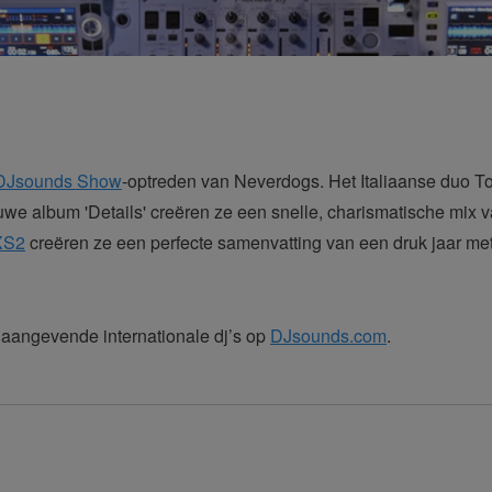
DJsounds Show
-optreden van Neverdogs. Het Italiaanse duo 
we album 'Details' creëren ze een snelle, charismatische mix 
XS2
creëren ze een perfecte samenvatting van een druk jaar met 
naangevende internationale dj’s op
DJsounds.com
.