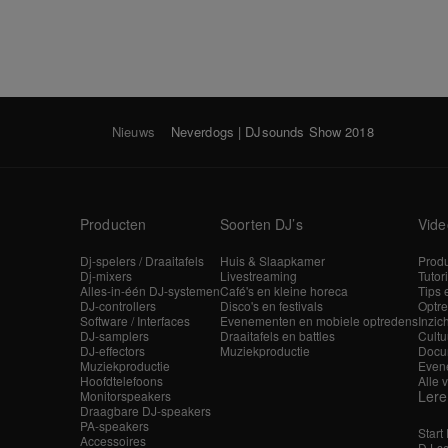
Nieuws
Neverdogs | DJsounds Show 2018
Producten
Soorten DJ’s
Vide
Dj-spelers / Draaitafels
Huis & Slaapkamer
Produ
Dj-mixers
Livestreaming
Tutor
Alles-in-één DJ-systemen
Café's en kleine horeca
Tips 
DJ-controllers
Disco's en festivals
Optre
Software / Interfaces
Evenementen en mobiele optredens
Inzic
DJ-samplers
Draaitafels en battles
Cultu
DJ-effectors
Muziekproductie
Docu
Muziekproductie
Even
Hoofdtelefoons
Alle 
Ler
Monitorspeakers
Draagbare DJ-speakers
PA-speakers
Start
Accessoires
DJ-sc