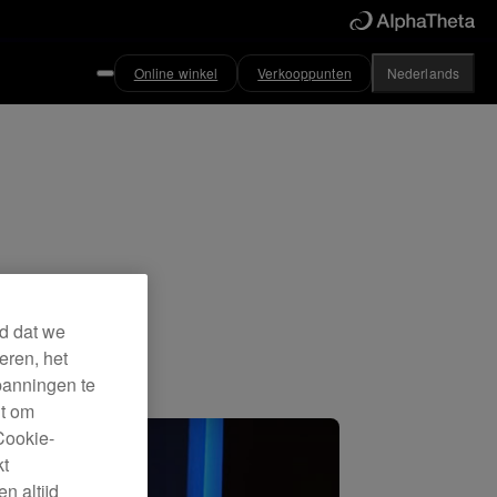
Online winkel
Verkooppunten
Nederlands
8
w.
rd dat we
eren, het
panningen te
ht om
Cookie-
kt
n altijd