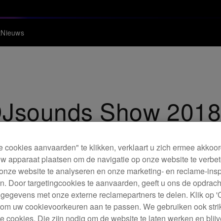
t
Nieuws
DJsounds Show 201
rds, kwamen langs om beats te droppen op de DJsounds Sho
e cookies aanvaarden" te klikken, verklaart u zich ermee akkoo
w apparaat plaatsen om de navigatie op onze website te verbet
onze website te analyseren en onze marketing- en reclame-ins
. Door targetingcookies te aanvaarden, geeft u ons de opdrac
 gegevens met onze externe reclamepartners te delen. Klik op '
' om uw cookievoorkeuren aan te passen. We gebruiken ook stri
e cookies. Die zijn nodig om de website te laten werken en blijve