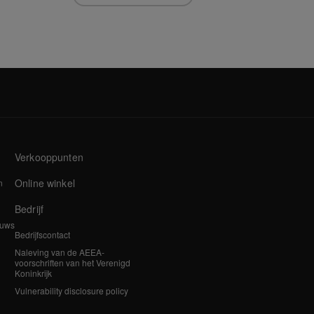
Verkooppunten
Online winkel
n
Bedrijf
euws
Bedrijfscontact
Naleving van de AEEA-
voorschriften van het Verenigd
Koninkrijk
Vulnerability disclosure policy