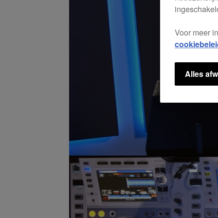
ingeschakeld
Voor meer i
cookiebelei
Alles afw