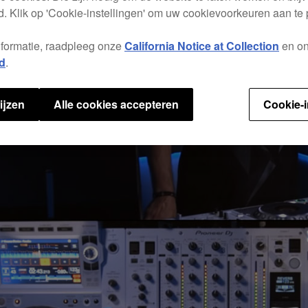
. Klik op 'Cookie-instellingen' om uw cookievoorkeuren aan te
nformatie, raadpleeg onze
California Notice at Collection
en o
d
.
ijzen
Alle cookies accepteren
Cookie-i