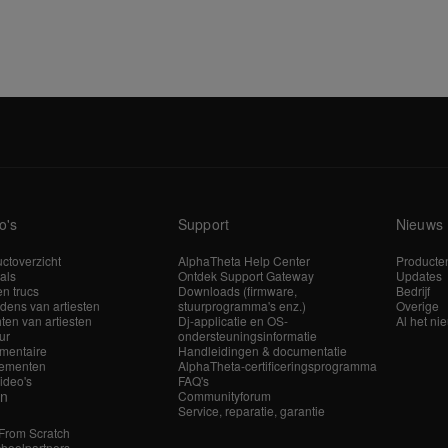
o's
Support
Nieuws
ctoverzicht
AlphaTheta Help Center
Producte
ials
Ontdek Support Gateway
Updates
en trucs
Downloads (firmware,
Bedrijf
dens van artiesten
stuurprogramma's enz.)
Overige
hten van artiesten
Dj-applicatie en OS-
Al het ni
ur
ondersteuningsinformatie
mentaire
Handleidingen & documentatie
ementen
AlphaTheta-certificeringsprogramma
video's
FAQ's
en
Communityforum
Service, reparatie, garantie
 From Scratch
hoolpartners