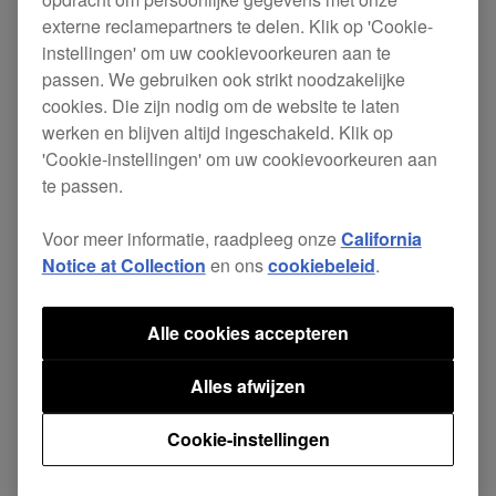
externe reclamepartners te delen. Klik op 'Cookie-
Nieuw:
instellingen' om uw cookievoorkeuren aan te
passen. We gebruiken ook strikt noodzakelijke
Compatibel toestel toegevoegd: DJM-
cookies. Die zijn nodig om de website te laten
750MK2
werken en blijven altijd ingeschakeld. Klik op
'Cookie-instellingen' om uw cookievoorkeuren aan
te passen.
Download rekordbox hier.
Voor meer informatie, raadpleeg onze
California
Notice at Collection
en ons
cookiebeleid
.
Alle cookies accepteren
Delen
Alles afwijzen
Terug naar Nieuws
Cookie-instellingen