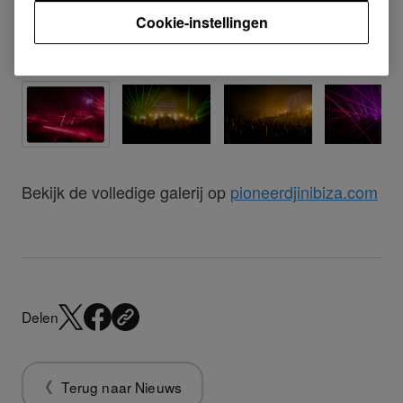
Cookie-instellingen
Bekijk de volledige galerij op
pioneerdjinibiza.com
Delen
Terug naar Nieuws