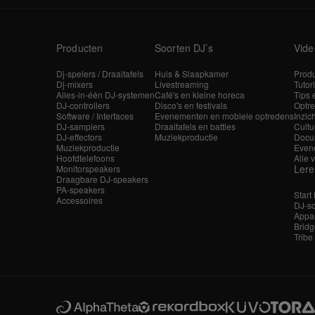
Producten
Soorten DJ’s
Vide
Dj-spelers / Draaitafels
Huis & Slaapkamer
Produ
Dj-mixers
Livestreaming
Tutor
Alles-in-één DJ-systemen
Café's en kleine horeca
Tips 
DJ-controllers
Disco's en festivals
Optre
Software / Interfaces
Evenementen en mobiele optredens
Inzic
DJ-samplers
Draaitafels en battles
Cultu
DJ-effectors
Muziekproductie
Docu
Muziekproductie
Even
Hoofdtelefoons
Alle 
Ler
Monitorspeakers
Draagbare DJ-speakers
PA-speakers
Start
Accessoires
DJ-sc
Appar
Bridg
Tribe