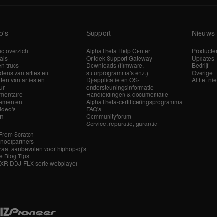
o's
Support
Nieuws
ctoverzicht
AlphaTheta Help Center
Producte
ials
Ontdek Support Gateway
Updates
en trucs
Downloads (firmware,
Bedrijf
dens van artiesten
stuurprogramma's enz.)
Overige
hten van artiesten
Dj-applicatie en OS-
Al het ni
ur
ondersteuningsinformatie
mentaire
Handleidingen & documentatie
ementen
AlphaTheta-certificeringsprogramma
video's
FAQ's
en
Communityforum
Service, reparatie, garantie
 From Scratch
hoolpartners
aat aanbevolen voor hiphop-dj's
e Blog Tips
 XR DDJ-FLX-serie webplayer