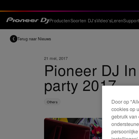
Producten
Soorten DJ's
Video's
Leren
Suppor
Terug naar Nieuws
21 mei, 2017
Pioneer DJ In
party 2017
Door op "All
Others
cookies op u
gebruik van 
ondersteunen
persoonlijke
instellingen