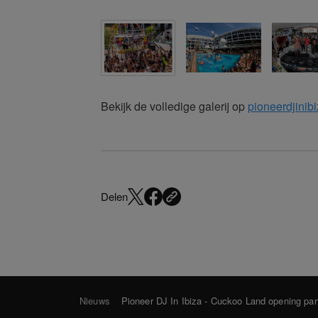
Bekijk de volledige galerij op
pioneerdjinib
Delen
Nieuws
Pioneer DJ In Ibiza - Cuckoo Land opening par