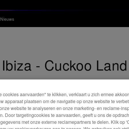
t
Nieuws
 Ibiza - Cuckoo Lan
e cookies aanvaarden" te klikken, verklaart u zich ermee akkoo
w apparaat plaatsen om de navigatie op onze website te verbet
onze website te analyseren en onze marketing- en reclame-ins
. Door targetingcookies te aanvaarden, geeft u ons de opdrac
 gegevens met onze externe reclamepartners te delen. Klik op '
' om uw cookievoorkeuren aan te passen. We gebruiken ook stri