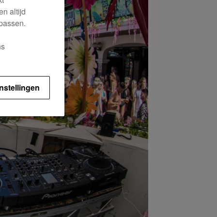
n altijd
 passen.
ns
nstellingen