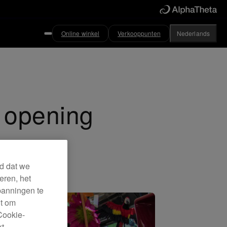
Online winkel
Verkooppunten
Nederlands
d opening
rd dat we
eren, het
panningen te
ht om
Cookie-
kt