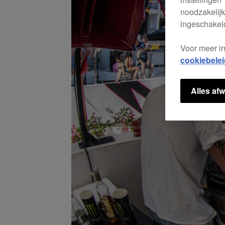
noodzakelijk
ingeschakeld
Voor meer i
cookiebelei
Alles afw