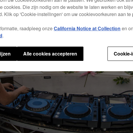
e cookies. Die zijn nodig om de website te laten werken en blijve
. Klik op 'Cookie-instellingen' om uw cookievoorkeuren aan te
nformatie, raadpleeg onze
California Notice at Collection
en o
d
.
ijzen
Alle cookies accepteren
Cookie-i