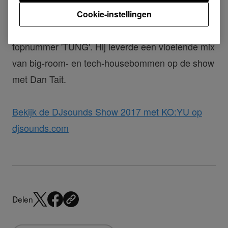
KO:YU is niet alleen een tech-houseveteraan,
Cookie-instellingen
maar ook dé man achter het legendarische
topnummer 'TUNG'. Hij leverde een vloeiende mix
van big-room- en tech-housebommen op de show
met Dan Tait.
Bekijk de DJsounds Show 2017 met KO:YU op
djsounds.com
Delen