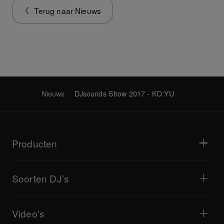
Terug naar Nieuws
Nieuws
DJsounds Show 2017 - KO:YU
Producten
Dj-spelers / Draaitafels
Dj-mixers
Soorten DJ’s
Alles-in-één DJ-systemen
DJ-controllers
Huis & Slaapkamer
Software / Interfaces
Livestreaming
DJ-samplers
Video's
Café's en kleine horeca
DJ-effectors