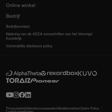
Al het nieuws
Service, reparatie, garantie
Online winkel
Bedrijf
Bedrijfscontact
Naleving van de AEEA-voorschriften van het Verenigd
Koninkrijk
Vulnerability disclosure policy
Privacybeleid
Gebruiksvoorwaarden
Handelsmerken
Cookie Policy
Cookie-instellingen