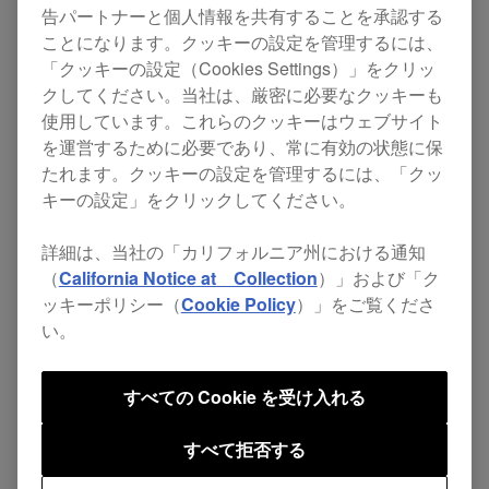
告パートナーと個人情報を共有することを承認する
フィルター
ことになります。クッキーの設定を管理するには、
「クッキーの設定（Cookies Settings）」をクリッ
クしてください。当社は、厳密に必要なクッキーも
使用しています。これらのクッキーはウェブサイト
を運営するために必要であり、常に有効の状態に保
NEW
たれます。クッキーの設定を管理するには、「クッ
キーの設定」をクリックしてください。
詳細は、当社の「カリフォルニア州における通知
（
California Notice at Collection
）」および「ク
ッキーポリシー（
Cookie Policy
）」をご覧くださ
い。
すべての Cookie を受け入れる
2026年6月23日
iPadOS 26 互換性情報
すべて拒否する