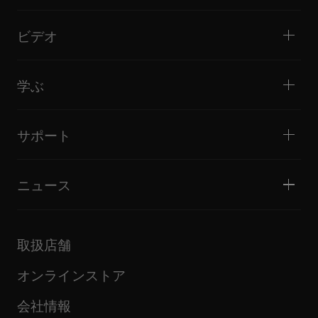
DJコントローラー
ホーム / ベッドルーム
ソフトウェア / インターフェース
ライブストリーミング
DJサンプラー
ビデオ
ミニクラブ / バー・ラウンジ
DJエフェクター
ビッグクラブ / フェスティバル
音楽制作
製品概要
イベント / モバイルDJ
ヘッドホン
チュートリアル
バトル / パフォーマンス
モニタースピーカー
学ぶ
ヒント・テクニック
音楽制作
ポータブルDJスピーカー
アーティストパフォーマンス
PAスピーカー
DJの始め方・クイックガイド
アーティストインタビュー
アクセサリー
DJスクール
カルチャー
サポート
Open format/Hip Hop DJにお勧めの製品
ドキュメンタリー
Bridge Blog Tips
イベント
AlphaTheta Help Center
Tribe XR DDJ-FLXシリーズ Webプレーヤー
すべてのビデオ
サポートゲートウェイを見る
ニュース
ファームウェア・ドライバのダウンロード
DJアプリケーション・OS対応情報
製品リリース
取扱説明書などのドキュメント
更新情報
AlphaTheta認証プログラム
企業情報
取扱店舗
FAQ
その他
コミュニティフォーラム
すべてのニュース
サービス、修理、保証
オンラインストア
会社情報