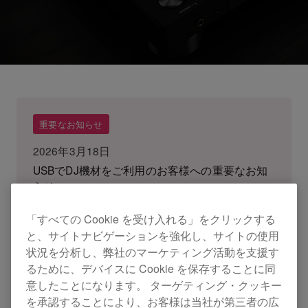
重要なお知らせ
2026年3月18日
USBでDJ機材をご利用のお客様への重要なお知
らせ
「すべての Cookie を受け入れる」をクリックする
2026年1月7日
と、サイトナビゲーションを強化し、サイトの使用
CDJ-3000 ファームウェア Ver.3.30に関するご説
状況を分析し、弊社のマーケティング活動を支援す
明とお詫び
るために、デバイスに Cookie を保存することに同
意したことになります。 ターゲティング・クッキー
を承認することにより、お客様は当社が第三者の広