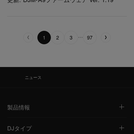
1
2
3
97
ニュース
製品情報
DJプレーヤー / ターンテーブル
DJミキサー
DJタイプ
オールインワンDJシステム