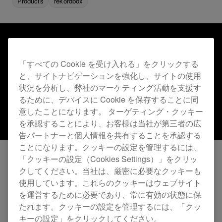
Products
rekordbox
「すべての Cookie を受け入れる」をクリックする
と、サイトナビゲーションを強化し、サイトの使用
状況を分析し、弊社のマーケティング活動を支援す
るために、デバイスに Cookie を保存することに同
意したことになります。 ターゲティング・クッキー
を承認することにより、お客様は当社が第三者の広
告パートナーと個人情報を共有することを承認する
ことになります。クッキーの設定を管理するには、
「クッキーの設定（Cookies Settings）」をクリッ
平素より
rekordbox
をご利用いただき誠にありが
クしてください。当社は、厳密に必要なクッキーも
使用しています。これらのクッキーはウェブサイト
とうございます。
を運営するために必要であり、常に有効の状態に保
2023年8月25日のDropboxのポリシー変更および
たれます。クッキーの設定を管理するには、「クッ
仕様変更
により、rekordbox Professionalプランに
キーの設定」をクリックしてください。