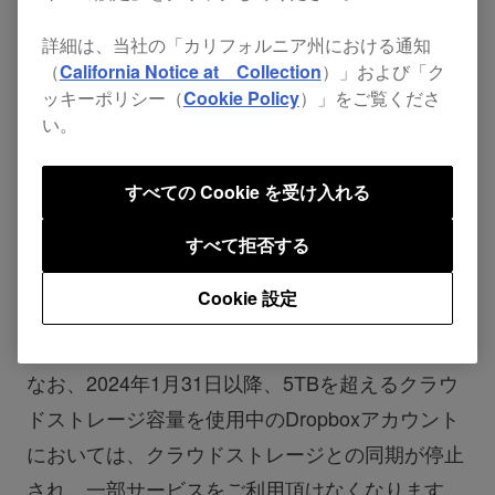
て提供中の一部サービス内容であるDropboxクラ
詳細は、当社の「カリフォルニア州における通知
ウドストレージ容量を2023年12月5日に、無制限
（
California Notice at Collection
）」および「ク
から5TBに変更させて頂きます。
ッキーポリシー（
Cookie Policy
）」をご覧くださ
い。
現在Professionalプランを契約中で、Dropboxの
すべての Cookie を受け入れる
クラウドストレージ容量が5TBを超えているお客
様は、
2024年1月31日までにクラウドストレージ
すべて拒否する
の容量を5TB以下に収めて頂くようお願い申し上
Cookie 設定
げます。
なお、2024年1月31日以降、5TBを超えるクラウ
ドストレージ容量を使用中のDropboxアカウント
においては、クラウドストレージとの同期が停止
され、一部サービスをご利用頂けなくなります。