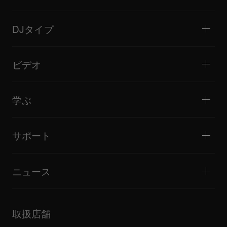
DJプレーヤー / ターンテーブル
DJミキサー
DJタイプ
オールインワンDJシステム
DJコントローラー
ホーム / ベッドルーム
ソフトウェア / インターフェース
ライブストリーミング
DJサンプラー
ビデオ
ミニクラブ / バー・ラウンジ
DJエフェクター
ビッグクラブ / フェスティバル
音楽制作
製品概要
イベント / モバイルDJ
ヘッドホン
チュートリアル
バトル / パフォーマンス
モニタースピーカー
学ぶ
ヒント・テクニック
音楽制作
ポータブルDJスピーカー
アーティストパフォーマンス
PAスピーカー
DJの始め方・クイックガイド
アーティストインタビュー
アクセサリー
DJスクール
カルチャー
サポート
Open format/Hip Hop DJにお勧めの製品
ドキュメンタリー
Bridge Blog Tips
イベント
AlphaTheta Help Center
Tribe XR DDJ-FLXシリーズ Webプレーヤー
すべてのビデオ
サポートゲートウェイを見る
ニュース
ファームウェア・ドライバのダウンロード
DJアプリケーション・OS対応情報
製品リリース
取扱説明書などのドキュメント
更新情報
AlphaTheta認証プログラム
企業情報
取扱店舗
FAQ
その他
コミュニティフォーラム