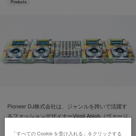
Products
Pioneer DJ株式会社は、ジャンルを跨いで活躍す
るファッションデザイナーVirgil Abloh（ヴァージ
ル・アブロー）氏とのコラボレーションプロジェ
「すべての Cookie を受け入れる」をクリックする
クト「
Pioneer DJ c/o Virgil Abloh™
」を実施しま