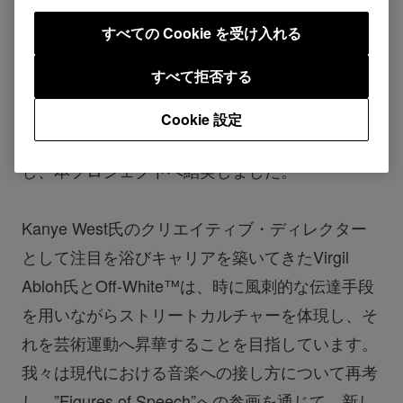
ァッション・クリエイティブアートなど幅広い分
すべての Cookie を受け入れる
野で活躍しています。ジャンルの境界線を大胆に
すべて拒否する
超越し、さらにその隙間をも埋めていくVirgil
Abloh氏のクリエイションが「音楽のもたらす団
Cookie 設定
結と調和」を探求するPioneer DJの意思と共鳴
し、本プロジェクトへ結実しました。
Kanye West氏のクリエイティブ・ディレクター
として注目を浴びキャリアを築いてきたVirgil
Abloh氏とOff-White™は、時に風刺的な伝達手段
を用いながらストリートカルチャーを体現し、そ
れを芸術運動へ昇華することを目指しています。
我々は現代における音楽への接し方について再考
し、”Figures of Speech”への参画を通じて、新し