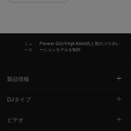
ニュ
Pioneer DJがVirgil Abloh氏と初のコラボレ
ース
ーションモデルを制作
製品情報
DJプレーヤー / ターンテーブル
DJミキサー
DJタイプ
オールインワンDJシステム
DJコントローラー
ホーム / ベッドルーム
ソフトウェア / インターフェース
ライブストリーミング
DJサンプラー
ビデオ
ミニクラブ / バー・ラウンジ
DJエフェクター
ビッグクラブ / フェスティバル
音楽制作