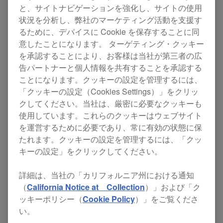
と、サイトナビゲーションを強化し、サイトの使用
す。 ‪2019年6月10日からMuseum of
状況を分析し、弊社のマーケティング活動を支援す
Contemporary Art Chicago（シカゴ現代美術館）
るために、デバイスに Cookie を保存することに同
意したことになります。 ターゲティング・クッキー
にて開催される”Figures of Speech”において、共
を承認することにより、お客様は当社が第三者の広
同制作した「"TRANSPARENT" CDJ-
告パートナーと個人情報を共有することを承認する
2000NXS2」「"TRANSPARENT" DJM-
ことになります。クッキーの設定を管理するには、
「クッキーの設定（Cookies Settings）」をクリッ
900NXS2」を展示します。”Figures of
クしてください。当社は、厳密に必要なクッキーも
Speech”は、音楽・ファッション・建築に至る
使用しています。これらのクッキーはウェブサイト
Virgil Abloh氏のキャリアを総括する初の美術館個
を運営するために必要であり、常に有効の状態に保
たれます。クッキーの設定を管理するには、「クッ
展です。
キーの設定」をクリックしてください。
Off-White™の創設者であり、新たにLOUIS
詳細は、当社の「カリフォルニア州における通知
（
California Notice at Collection
）」および「ク
VUITTONのメンズアーティスティックディレク
ッキーポリシー（
Cookie Policy
）」をご覧くださ
ターに任命されたVirgil Abloh氏は、既存の価値観
い。
を揺さぶる画期的なアプローチによって音楽・フ