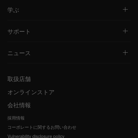
製品概要
イベント / モバイルDJ
ヘッドホン
チュートリアル
バトル / パフォーマンス
モニタースピーカー
学ぶ
ヒント・テクニック
音楽制作
ポータブルDJスピーカー
アーティストパフォーマンス
PAスピーカー
DJの始め方・クイックガイド
アーティストインタビュー
アクセサリー
DJスクール
カルチャー
サポート
Open format/Hip Hop DJにお勧めの製品
ドキュメンタリー
Bridge Blog Tips
イベント
AlphaTheta Help Center
Tribe XR DDJ-FLXシリーズ Webプレーヤー
すべてのビデオ
サポートゲートウェイを見る
ニュース
ファームウェア・ドライバのダウンロード
DJアプリケーション・OS対応情報
製品リリース
取扱説明書などのドキュメント
更新情報
AlphaTheta認証プログラム
企業情報
取扱店舗
FAQ
その他
コミュニティフォーラム
すべてのニュース
サービス、修理、保証
オンラインストア
会社情報
採用情報
コーポレートに関するお問い合わせ
Vulnerability disclosure policy