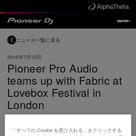
ニュース一覧に戻る
2016年7月12日
Pioneer Pro Audio
teams up with Fabric at
Lovebox Festival in
London
This week our friends at Pioneer Pro Audio are set to
install their first nightclub-style sound system at the
「すべての Cookie を受け入れる」をクリックする
Fabric stage at Lovebox Festival, taking place on 15th