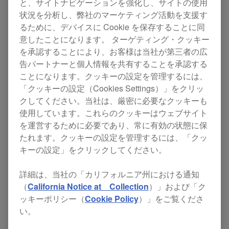
と、サイトナビゲーションを強化し、サイトの使用
and 16th July 2016 in London's Victoria Park.
状況を分析し、弊社のマーケティング活動を支援す
るために、デバイスに Cookie を保存することに同
Others
意したことになります。 ターゲティング・クッキー
を承認することにより、お客様は当社が第三者の広
告パートナーと個人情報を共有することを承認する
ことになります。クッキーの設定を管理するには、
「クッキーの設定（Cookies Settings）」をクリッ
クしてください。当社は、厳密に必要なクッキーも
使用しています。これらのクッキーはウェブサイト
を運営するために必要であり、常に有効の状態に保
たれます。クッキーの設定を管理するには、「クッ
キーの設定」をクリックしてください。
詳細は、当社の「カリフォルニア州における通知
（
California Notice at Collection
）」および「ク
ッキーポリシー（
Cookie Policy
）」をご覧くださ
The fabric arena is a 2000-capacity, 38-metre
い。
round tent designed to recreate Fabric’s Room