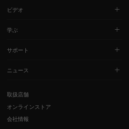
ホーム / ベッドルーム
ソフトウェア / インターフェース
ライブストリーミング
DJサンプラー
ビデオ
ミニクラブ / バー・ラウンジ
DJエフェクター
ビッグクラブ / フェスティバル
音楽制作
製品概要
イベント / モバイルDJ
ヘッドホン
チュートリアル
バトル / パフォーマンス
モニタースピーカー
学ぶ
ヒント・テクニック
音楽制作
ポータブルDJスピーカー
アーティストパフォーマンス
PAスピーカー
DJの始め方・クイックガイド
アーティストインタビュー
アクセサリー
DJスクール
カルチャー
サポート
Open format/Hip Hop DJにお勧めの製品
ドキュメンタリー
Bridge Blog Tips
イベント
AlphaTheta Help Center
Tribe XR DDJ-FLXシリーズ Webプレーヤー
すべてのビデオ
サポートゲートウェイを見る
ニュース
ファームウェア・ドライバのダウンロード
DJアプリケーション・OS対応情報
製品リリース
取扱説明書などのドキュメント
更新情報
AlphaTheta認証プログラム
企業情報
取扱店舗
FAQ
その他
コミュニティフォーラム
すべてのニュース
サービス、修理、保証
オンラインストア
会社情報