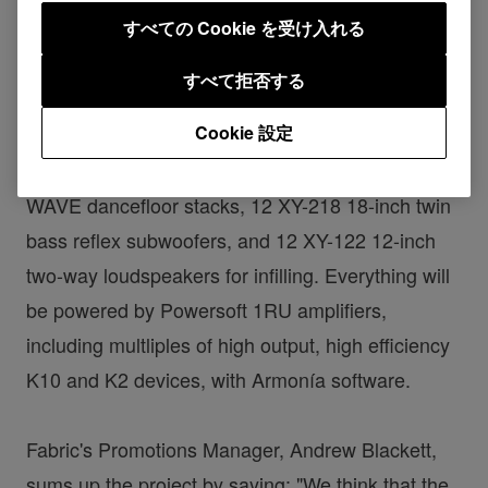
すべての Cookie を受け入れる
One, giving party-goers the true nightclub
experience in a festival environment. Both fabric
すべて拒否する
and Pioneer Pro Audio have gone to great lengths
Cookie 設定
to make this happen, starting with the sound
system which comprises of 6 three-metre GS-
WAVE dancefloor stacks, 12 XY-218 18-inch twin
bass reflex subwoofers, and 12 XY-122 12-inch
two-way loudspeakers for infilling. Everything will
be powered by Powersoft 1RU amplifiers,
including multliples of high output, high efficiency
K10 and K2 devices, with Armonía software.
Fabric's Promotions Manager, Andrew Blackett,
sums up the project by saying: "We think that the