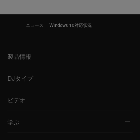
ニュース
Windows 10対応状況
製品情報
DJプレーヤー / ターンテーブル
DJミキサー
DJタイプ
オールインワンDJシステム
DJコントローラー
ホーム / ベッドルーム
ソフトウェア / インターフェース
ライブストリーミング
DJサンプラー
ビデオ
ミニクラブ / バー・ラウンジ
DJエフェクター
ビッグクラブ / フェスティバル
音楽制作
製品概要
イベント / モバイルDJ
ヘッドホン
チュートリアル
バトル / パフォーマンス
モニタースピーカー
学ぶ
ヒント・テクニック
音楽制作
ポータブルDJスピーカー
アーティストパフォーマンス
PAスピーカー
DJの始め方・クイックガイド
アーティストインタビュー
アクセサリー