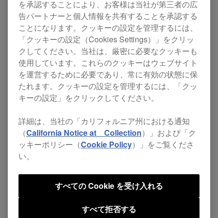
を承認することにより、お客様は当社が第三者の広
Microsoft社よりWindows 10リリースされました
告パートナーと個人情報を共有することを承認する
が、現在当社DJ 製品との互換性の状況調査を進
ことになります。クッキーの設定を管理するには、
めております。
「クッキーの設定（Cookies Settings）」をクリッ
クしてください。当社は、厳密に必要なクッキーも
使用しています。これらのクッキーはウェブサイト
動作確認が取れ次第、本ページにてその対応情報
を運営するために必要であり、常に有効の状態に保
を順次公開させていただきます。
たれます。クッキーの設定を管理するには、「クッ
キーの設定」をクリックしてください。
Windows 10対応状況
詳細は、当社の「カリフォルニア州における通知
Windows 10 / Windows 10 Proでの動作確認
（
California Notice at Collection
）」および「ク
ッキーポリシー（
Cookie Policy
）」をご覧くださ
となります。
い。
Windows 10の対応はその全ての動作を保証
するものではありません。
すべての Cookie を受け入れる
Windows 10の詳細は下記Webサイトをご参
すべて拒否する
照ください。