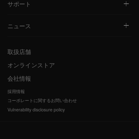
DJスクール
カルチャー
サポート
Open format/Hip Hop DJにお勧めの製品
ドキュメンタリー
Bridge Blog Tips
イベント
AlphaTheta Help Center
Tribe XR DDJ-FLXシリーズ Webプレーヤー
すべてのビデオ
サポートゲートウェイを見る
ニュース
ファームウェア・ドライバのダウンロード
DJアプリケーション・OS対応情報
製品リリース
取扱説明書などのドキュメント
更新情報
AlphaTheta認証プログラム
企業情報
取扱店舗
FAQ
その他
コミュニティフォーラム
すべてのニュース
サービス、修理、保証
オンラインストア
会社情報
採用情報
コーポレートに関するお問い合わせ
Vulnerability disclosure policy