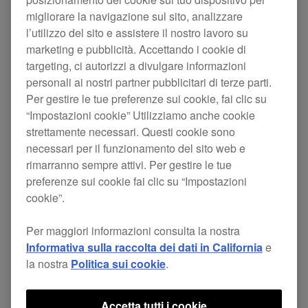
migliorare la navigazione sul sito, analizzare
Updates
CDJ-3000
l’utilizzo del sito e assistere il nostro lavoro su
marketing e pubblicità. Accettando i cookie di
targeting, ci autorizzi a divulgare informazioni
Grazie per il vostro continuo supporto al CDJ-
personali ai nostri partner pubblicitari di terze parti.
Per gestire le tue preferenze sui cookie, fai clic su
3000.
“Impostazioni cookie” Utilizziamo anche cookie
strettamente necessari. Questi cookie sono
Siamo a conoscenza del fatto che alcuni utenti
necessari per il funzionamento del sito web e
hanno riscontrato problemi quali la mancata
rimarranno sempre attivi. Per gestire le tue
preferenze sui cookie fai clic su “Impostazioni
visualizzazione delle playlist dopo
cookie”.
l'aggiornamento all'ultimo firmware del CDJ-3000
(Ver. 3.30), rilasciato il 21 ottobre 2025. Ci
Per maggiori informazioni consulta la nostra
Informativa sulla raccolta dei dati in California
e
scusiamo sinceramente per qualsiasi
la nostra
Politica sui cookie
.
inconveniente causato.
I nostri team stanno indagando attivamente sulla
Accetta tutti i cookie