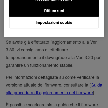
situazione per identificare e risolvere la causa.
Rifiuta tutti
Per precauzione, la distribuzione del firmware Ver.
3.30 è stata temporaneamente sospesa fino al
Impostazioni cookie
completamento delle indagini.
Se avete già effettuato l'aggiornamento alla Ver.
3.30, vi consigliamo di effettuare
temporaneamente il downgrade alla Ver. 3.20 per
garantire un funzionamento stabile.
Per informazioni dettagliate su come verificare la
versione attuale del firmware, consultare la [
Guida
alla procedura di aggiornamento del firmware
].
È possibile scaricare sia la guida che il firmware