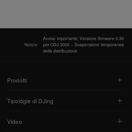
Avviso importante: Versione firmware 3.30
Notizie
per CDJ-3000 – Sospensione temporanea
della distribuzione
Prodotti
Lettori DJ e giradischi
Mixer DJ
Tipologie di DJing
Consolle per DJ All-In-One
Controller DJ
Casa e camera
Software e interfacce
Dirette streaming
Campionatori DJ
Video
Bar e piccoli locali
Unità effetti DJ
Club e festival
Produzione musicale