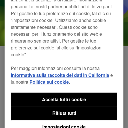
personali ai nostri partner pubblicitari di terze parti.
Per gestire le tue preferenze sui cookie, fai clic su
“Impostazioni cookie” Utilizziamo anche cookie
strettamente necessari. Questi cookie sono
necessari per il funzionamento del sito web e
rimarranno sempre attivi. Per gestire le tue
preferenze sui cookie fai clic su “Impostazioni
cookie”.
Con l’ultimo aggiornamento di macOS Sonoma,
Per maggiori informazioni consulta la nostra
abbiamo completato il nostro controllo di
Informativa sulla raccolta dei dati in California
e
la nostra
Politica sui cookie
.
compatibilità dei prodotti software e hardware.
Accetta tutti i cookie
Fai clic
qui
per i risultati della verifica al 28
novembre 2023.
Rifiuta tutti
Impostazioni cookie