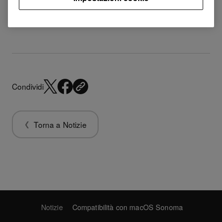
Per iPadOS 17, fai clic
qui
Per iOS 17, fai clic
qui
Condividi
Torna a Notizie
Notizie
Compatibilità con macOS Sonoma