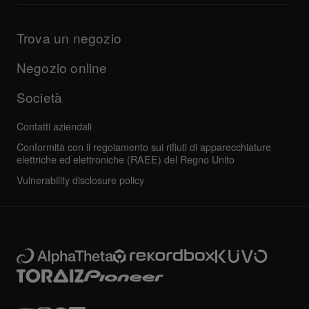
Prodotti
Manuali e documentazione
Aggiornamenti
Programma di certificazione AlphaTheta
Azienda
Trova un negozio
Domande frequenti
Altro
Forum della community
Tutte le notizie
Assistenza, riparazione, garanzia
Negozio online
Società
Contatti aziendali
Conformità con il regolamento sui rifiuti di apparecchiature
elettriche ed elettroniche (RAEE) del Regno Unito
Vulnerability disclosure policy