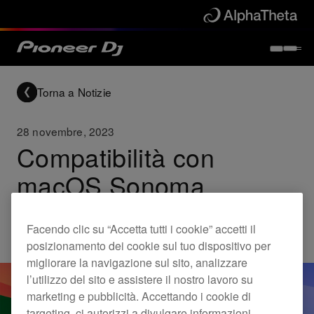
Torna a Notizie
28 novembre, 2023
Compatibilità con
macOS Sonoma
Facendo clic su “Accetta tutti i cookie” accetti il
Updates
posizionamento dei cookie sul tuo dispositivo per
migliorare la navigazione sul sito, analizzare
l’utilizzo del sito e assistere il nostro lavoro su
marketing e pubblicità. Accettando i cookie di
targeting, ci autorizzi a divulgare informazioni