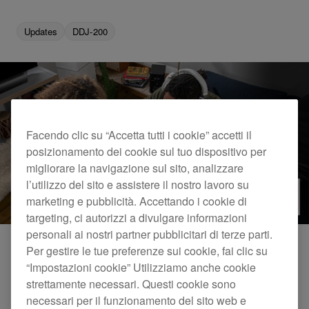
Updates
DDJ-200
Facendo clic su “Accetta tutti i cookie” accetti il
posizionamento dei cookie sul tuo dispositivo per
migliorare la navigazione sul sito, analizzare
l’utilizzo del sito e assistere il nostro lavoro su
marketing e pubblicità. Accettando i cookie di
targeting, ci autorizzi a divulgare informazioni
personali ai nostri partner pubblicitari di terze parti.
Per gestire le tue preferenze sui cookie, fai clic su
In combinazione, il modello per principianti DDJ-
“Impostazioni cookie” Utilizziamo anche cookie
strettamente necessari. Questi cookie sono
200 e l'app WeDJ per iPhone ti consentono di
necessari per il funzionamento del sito web e