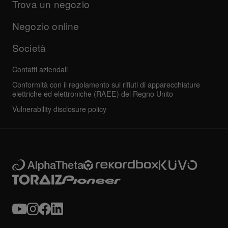
Azienda
Trova un negozio
Domande frequenti
Altro
Forum della community
Tutte le notizie
Assistenza, riparazione, garanzia
Negozio online
Società
Contatti aziendali
Conformità con il regolamento sui rifiuti di apparecchiature
elettriche ed elettroniche (RAEE) del Regno Unito
Vulnerability disclosure policy