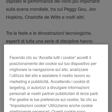
ospitato le performance dei nomi più importanti
sulla scena mondiale, tra cui Peggy Gou, Jon
Hopkins, Charlotte de Witte e molti altri.
Tra le feste e le dimostrazioni tecnologiche,
esperti di tutta una serie di discipline hanno
sondato il futuro del settore della musica dance e
dei relativi trend di punta. Ricapitoliamo qui
Facendo clic su “Accetta tutti i cookie” accetti il
posizionamento dei cookie sul tuo dispositivo per
alcune delle discussioni di spicco del festival.
migliorare la navigazione sul sito, analizzare
l’utilizzo del sito e assistere il nostro lavoro su
Kristen Knight
marketing e pubblicità. Accettando i cookie di
targeting, ci autorizzi a divulgare informazioni
personali ai nostri partner pubblicitari di terze parti.
Gamechangers - Set live in
Per gestire le tue preferenze sui cookie, fai clic su
“Impostazioni cookie” Utilizziamo anche cookie
streaming
strettamente necessari. Questi cookie sono