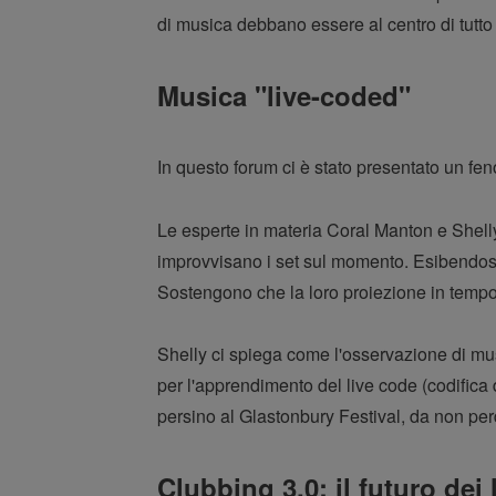
di musica debbano essere al centro di tutto
Musica "live-coded"
In questo forum ci è stato presentato un f
Le esperte in materia Coral Manton e Shelly K
improvvisano i set sul momento. Esibendosi 
Sostengono che la loro proiezione in tempo 
Shelly ci spiega come l'osservazione di mus
per l'apprendimento del live code (codifica d
persino al Glastonbury Festival, da non per
Clubbing 3.0: il futuro dei 