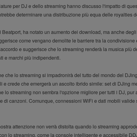
hiature per DJ e dello streaming hanno discusso l'impatto di qu
trebbe determinare una distribuzione più equa delle royalties deg
 Beatport, ha notato un aumento dei download, ma anche degli 
erisce come vengano demolite le barriere tra la condivisione e 
'accordo e suggerisce che lo streaming renderà la musica più 
sti e marchi più indipendenti.
ne che lo streaming si impadronirà del tutto del mondo del DJing.
 e crede che emergerà un ascolto ibrido simile: set di DJing met
lo streaming non sembra l'opzione migliore per tutti i DJ, pur
e di canzoni. Comunque, connessioni WiFi e dati mobili valide s
nostra attenzione non verrà distolta quando lo streaming approde
con lo streaming, come la console intelligente e accessibile DD