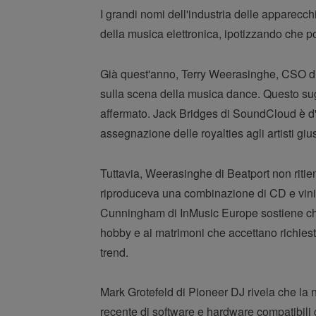
I grandi nomi dell'industria delle apparecc
della musica elettronica, ipotizzando che po
Già quest'anno, Terry Weerasinghe, CSO di
sulla scena della musica dance. Questo sugg
affermato. Jack Bridges di SoundCloud è d
assegnazione delle royalties agli artisti giu
Tuttavia, Weerasinghe di Beatport non ritie
riproduceva una combinazione di CD e vinili
Cunningham di InMusic Europe sostiene che 
hobby e ai matrimoni che accettano richiest
trend.
Mark Grotefeld di Pioneer DJ rivela che la 
recente di software e hardware compatibili 