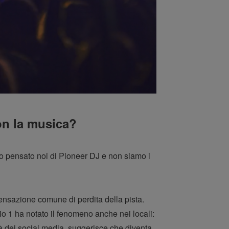
con la musica?
amo pensato noi di Pioneer DJ e non siamo i
ensazione comune di perdita della pista.
 1 ha notato il fenomeno anche nei locali:
tà dei social media, suggerisce che diventa