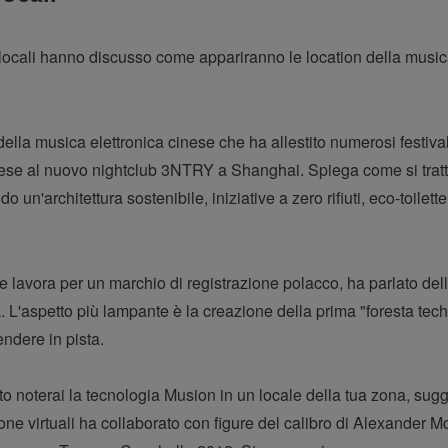
ei locali hanno discusso come appariranno le location della music
ella musica elettronica cinese che ha allestito numerosi festival
tese al nuovo nightclub 3NTRY a Shanghai. Spiega come si tratti p
o un'architettura sostenibile, iniziative a zero rifiuti, eco-toile
vora per un marchio di registrazione polacco, ha parlato della
ia. L'aspetto più lampante è la creazione della prima "foresta techn
ndere in pista.
esto noterai la tecnologia Musion in un locale della tua zona, s
one virtuali ha collaborato con figure del calibro di Alexander