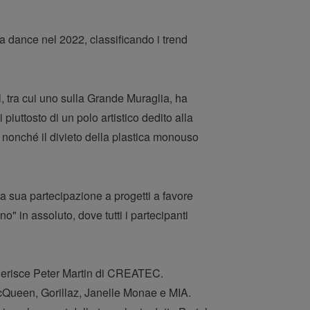
a dance nel 2022, classificando i trend
, tra cui uno sulla Grande Muraglia, ha
iuttosto di un polo artistico dedito alla
tte nonché il divieto della plastica monouso
 sua partecipazione a progetti a favore
o" in assoluto, dove tutti i partecipanti
uggerisce Peter Martin di CREATEC.
 McQueen, Gorillaz, Janelle Monae e MIA.