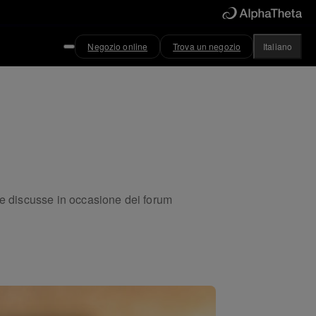
Negozio online
Trova un negozio
Italiano
he discusse in occasione dei forum