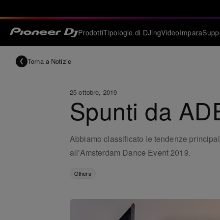
Prodotti
Tipologie di DJing
Video
Impara
Supp
Torna a Notizie
25 ottobre, 2019
Spunti da AD
Abbiamo classificato le tendenze principal
all'Amsterdam Dance Event 2019.
Others