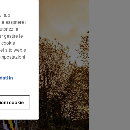
ul tuo
 e assistere il
utorizzi a
er gestire le
e cookie
el sito web e
“Impostazioni
dati in
ioni cookie