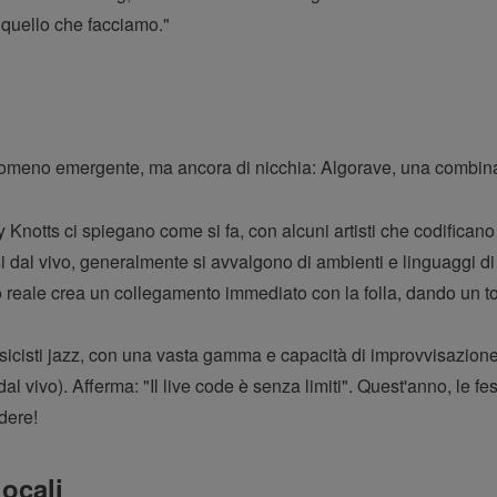
 quello che facciamo."
enomeno emergente, ma ancora di nicchia: Algorave, una combin
notts ci spiegano come si fa, con alcuni artisti che codificano le
dal vivo, generalmente si avvalgono di ambienti e linguaggi di 
reale crea un collegamento immediato con la folla, dando un tocc
icisti jazz, con una vasta gamma e capacità di improvvisazione,
al vivo). Afferma: "Il live code è senza limiti". Quest'anno, le f
dere!
locali