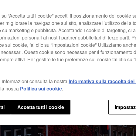
su “Accetta tutti i cookie” accetti il posizionamento dei cookie s
er migliorare la navigazione sul sito, analizzare l’utilizzo del sito
 su marketing e pubblicità. Accettando i cookie di targeting, ci a
ormazioni personali ai nostri partner pubblicitari di terze parti. P
ze sui cookie, fai clic su “Impostazioni cookie” Utilizziamo anch
 necessari. Questi cookie sono necessari per il funzionamento d
mpre attivi. Per gestire le tue preferenze sui cookie fai clic su 
 informazioni consulta la nostra
Informativa sulla raccolta dei 
la nostra
Politica sui cookie
.
tti
Accetta tutti i cookie
Impostaz