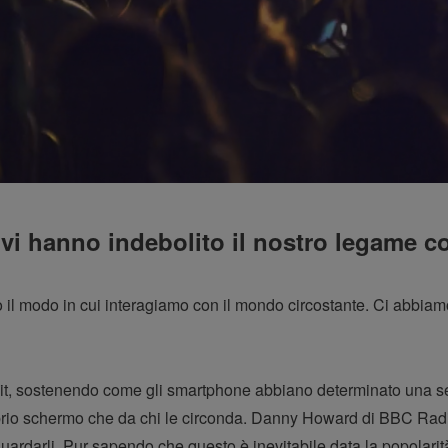
tivi hanno indebolito il nostro legame 
ndo il modo in cui interagiamo con il mondo circostante. Ci abbi
Tait, sostenendo come gli smartphone abbiano determinato una s
rio schermo che da chi le circonda. Danny Howard di BBC Radio
 guardarli. Pur sapendo che questo è inevitabile data la popolari