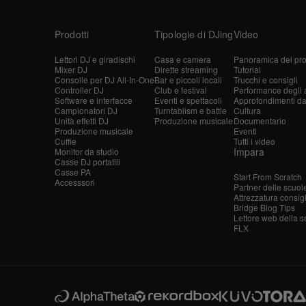
Prodotti
Tipologie di DJing
Video
Lettori DJ e giradischi
Casa e camera
Panoramica del pro
Mixer DJ
Dirette streaming
Tutorial
Consolle per DJ All-In-One
Bar e piccoli locali
Trucchi e consigli
Controller DJ
Club e festival
Performance degli ar
Software e interfacce
Eventi e spettacoli
Approfondimenti dagl
Campionatori DJ
Turntablism e battle
Cultura
Unità effetti DJ
Produzione musicale
Documentario
Produzione musicale
Eventi
Cuffie
Tutti i video
Impara
Monitor da studio
Casse DJ portatili
Casse PA
Start From Scratch
Accesssori
Partner delle scuol
Attrezzatura consig
Bridge Blog Tips
Lettore web della s
FLX