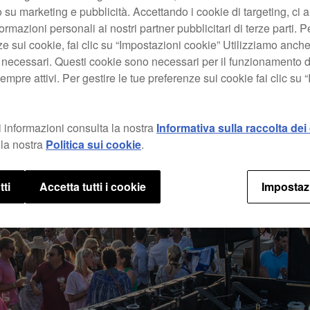
 su marketing e pubblicità. Accettando i cookie di targeting, ci a
ormazioni personali ai nostri partner pubblicitari di terze parti. P
ze sui cookie, fai clic su “Impostazioni cookie” Utilizziamo anch
 necessari. Questi cookie sono necessari per il funzionamento d
mpre attivi. Per gestire le tue preferenze sui cookie fai clic su 
 informazioni consulta la nostra
Informativa sulla raccolta dei 
la nostra
Politica sui cookie
.
tti
Accetta tutti i cookie
Impostaz