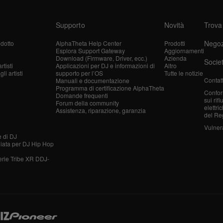
Supporto
Novità
Trova
Negoz
dotto
AlphaTheta Help Center
Prodotti
Esplora Support Gateway
Aggiornamenti
Download (Firmware, Driver, ecc.)
Azienda
Socie
tisti
Applicazioni per DJ e informazioni di
Altro
i artisti
supporto per l’OS
Tutte le notizie
Contatt
Manuali e documentazione
Programma di certificazione AlphaTheta
Confor
Domande frequenti
sui rif
Forum della community
elettri
Assistenza, riparazione, garanzia
del Re
Vulnera
e di DJ
liata per DJ Hip Hop
erie Tribe XR DDJ-