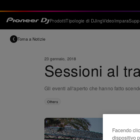
Prodotti
Tipologie di DJing
Video
Impara
Supp
Torna a Notizie
23 gennaio, 2018
Sessioni al tr
Gli eventi all'aperto che hanno fatto scend
Others
Facendo clic 
dispositivo p