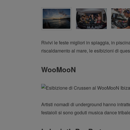
Rivivi le feste migliori in spiaggia, in pisc
riscaldamento al mare, le esibizioni di quest
WooMooN
Artisti nomadi di underground hanno intratt
festaioli si sono goduti musica dance triba