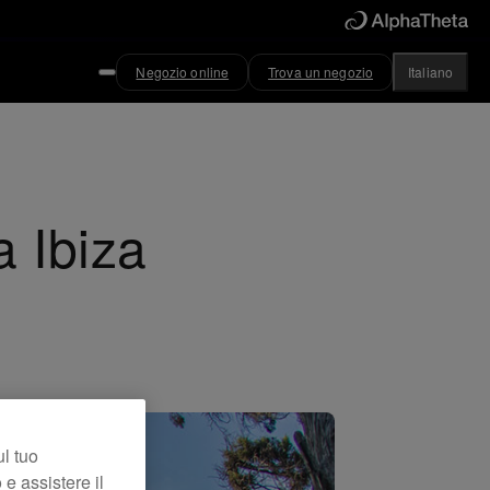
Negozio online
Trova un negozio
Italiano
a Ibiza
ul tuo
 e assistere il