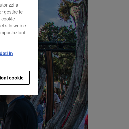
utorizzi a
er gestire le
e cookie
el sito web e
“Impostazioni
dati in
ioni cookie