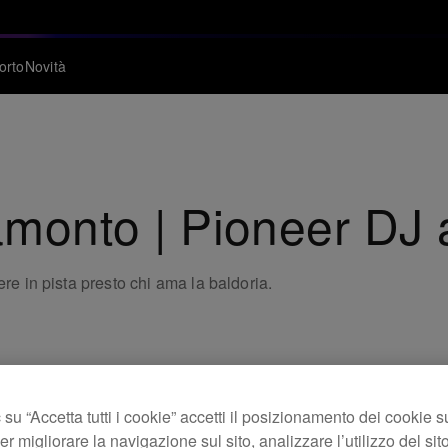
orto
Novità
amonto | Pioneer DJ 
ere in pista presto chi ama la baldoria.
su “Accetta tutti i cookie” accetti il posizionamento dei cookie s
er migliorare la navigazione sul sito, analizzare l’utilizzo del sito