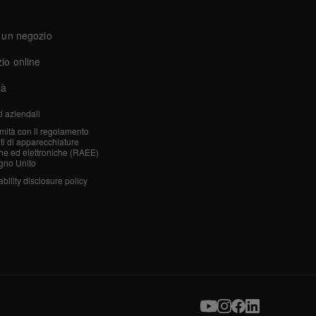
 un negozio
io online
tà
i aziendali
mità con il regolamento
iuti di apparecchiature
che ed elettroniche (RAEE)
gno Unito
bility disclosure policy