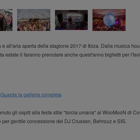
ina e all'aria aperta della stagione 2017 di Ibiza. Dalla musica hou
a estate ti faranno prenotare anche quest'anno biglietti per l'Iso
Guarda la galleria completa
enuto gli ospiti alla festa stile "torcia umana" al WooMooN di C
le per gentile concessione dei DJ Crussen, Behrouz e SIS.