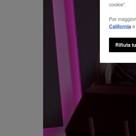
cookie”.
Per maggiori
California
e 
Rifiuta tu