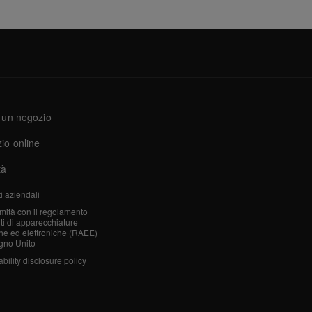
 un negozio
io online
tà
i aziendali
mità con il regolamento
iuti di apparecchiature
che ed elettroniche (RAEE)
gno Unito
bility disclosure policy