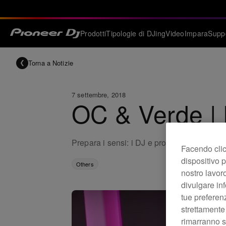
Prodotti
Tipologie di DJing
Video
Impara
Supp
Torna a Notizie
7 settembre, 2018
OC & Verde |
Prepara i sensi: i DJ e produttori OC & V
Facendo clic 
dispositivo p
Others
nostro lavoro
divulgare inf
tue preferen
strettamente
rimarranno se