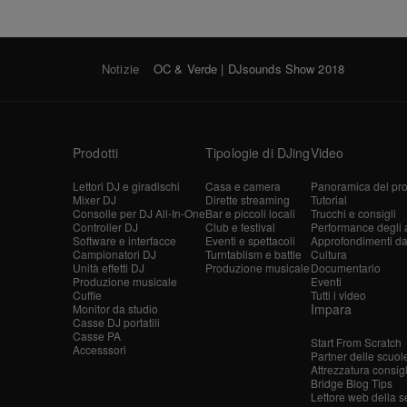
Notizie
OC & Verde | DJsounds Show 2018
Prodotti
Tipologie di DJing
Video
Lettori DJ e giradischi
Casa e camera
Panoramica del pro
Mixer DJ
Dirette streaming
Tutorial
Consolle per DJ All-In-One
Bar e piccoli locali
Trucchi e consigli
Controller DJ
Club e festival
Performance degli ar
Software e interfacce
Eventi e spettacoli
Approfondimenti dagl
Campionatori DJ
Turntablism e battle
Cultura
Unità effetti DJ
Produzione musicale
Documentario
Produzione musicale
Eventi
Cuffie
Tutti i video
Impara
Monitor da studio
Casse DJ portatili
Casse PA
Start From Scratch
Accesssori
Partner delle scuol
Attrezzatura consig
Bridge Blog Tips
Lettore web della s