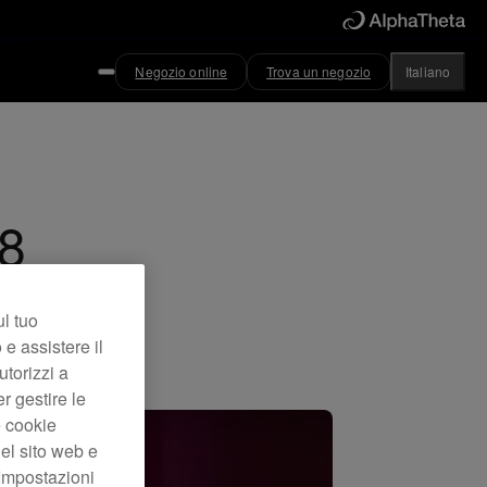
Negozio online
Trova un negozio
Italiano
8
ul tuo
 e assistere il
utorizzi a
er gestire le
e cookie
el sito web e
“Impostazioni