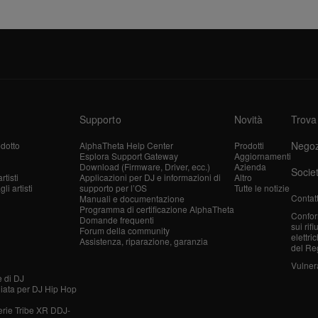
Supporto
Novità
Trova
Negoz
dotto
AlphaTheta Help Center
Prodotti
Esplora Support Gateway
Aggiornamenti
Download (Firmware, Driver, ecc.)
Azienda
Socie
tisti
Applicazioni per DJ e informazioni di
Altro
i artisti
supporto per l’OS
Tutte le notizie
Contatt
Manuali e documentazione
Programma di certificazione AlphaTheta
Confor
Domande frequenti
sui rif
Forum della community
elettri
Assistenza, riparazione, garanzia
del Re
Vulnera
e di DJ
liata per DJ Hip Hop
erie Tribe XR DDJ-