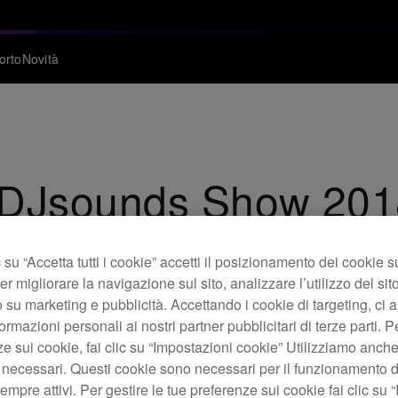
orto
Novità
 DJsounds Show 201
erde sono nel mix di DJsounds Show.
su “Accetta tutti i cookie” accetti il posizionamento dei cookie s
er migliorare la navigazione sul sito, analizzare l’utilizzo del sito
 su marketing e pubblicità. Accettando i cookie di targeting, ci a
ormazioni personali ai nostri partner pubblicitari di terze parti. P
ze sui cookie, fai clic su “Impostazioni cookie” Utilizziamo anch
 necessari. Questi cookie sono necessari per il funzionamento d
mpre attivi. Per gestire le tue preferenze sui cookie fai clic su 