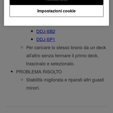
firmware XDJ-RX v2.00 o successivo
).
Impostazioni cookie
Dispositivi compatibili aggiunti:
DDJ-SB
DDJ-SB2
DDJ-SP1
Per caricare lo stesso brano da un deck
all'altro senza fermare il primo deck,
trascinalo e selezionalo.
PROBLEMA RISOLTO
Stabilità migliorata e riparati altri guasti
minori.