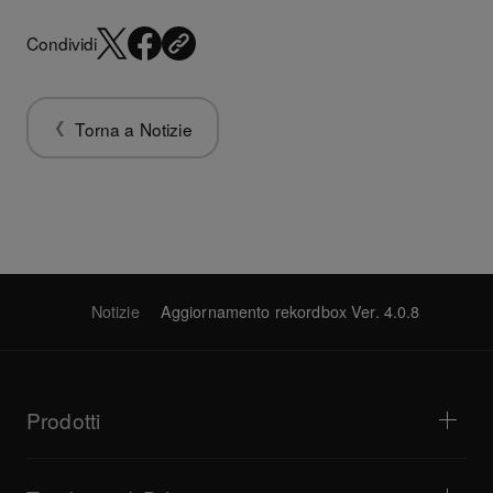
Condividi
Torna a Notizie
Notizie
Aggiornamento rekordbox Ver. 4.0.8
Prodotti
Lettori DJ e giradischi
Mixer DJ