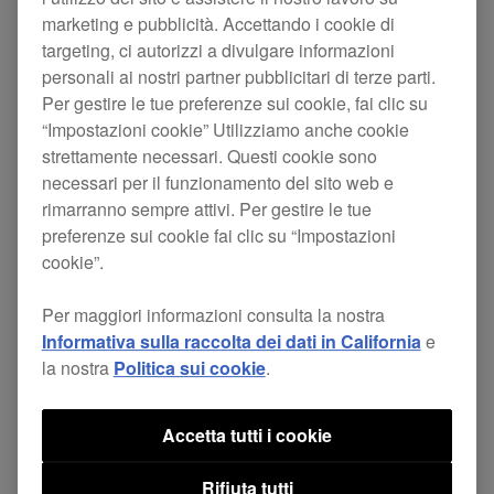
marketing e pubblicità. Accettando i cookie di
targeting, ci autorizzi a divulgare informazioni
personali ai nostri partner pubblicitari di terze parti.
Per gestire le tue preferenze sui cookie, fai clic su
“Impostazioni cookie” Utilizziamo anche cookie
strettamente necessari. Questi cookie sono
necessari per il funzionamento del sito web e
rimarranno sempre attivi. Per gestire le tue
Aggiornamento rekordbox dj 4.0.8 - Compatibilità con
preferenze sui cookie fai clic su “Impostazioni
DDJ-SB, DDJ-SB2, DDJ-SP1
cookie”.
Per maggiori informazioni consulta la nostra
Informativa sulla raccolta dei dati in California
e
NOVITÀ
la nostra
Politica sui cookie
.
XDJ-RX. Stabilita connessione HID
completa per consentire lo scorrimento
Accetta tutti i cookie
dei brani e la visualizzazione delle
forme d'onda (
esegui l'aggiornamento al
Rifiuta tutti