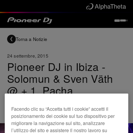
Torna a Notizie
24 settembre, 2015
Pioneer DJ in Ibiza -
Solomun & Sven Väth
@ + 1, Pacha
Facendo clic su “Accetta tutti i cookie” accetti il
Others
posizionamento dei cookie sul tuo dispositivo per
migliorare la navigazione sul sito, analizzare
l’utilizzo del sito e assistere il nostro lavoro su