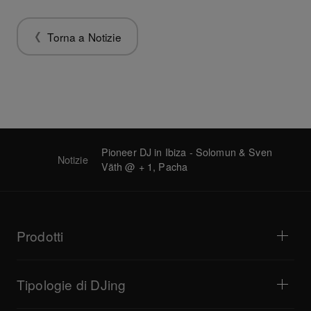
Torna a Notizie
Pioneer DJ in Ibiza - Solomun & Sven
Notizie
Väth @ + 1, Pacha
Prodotti
Lettori DJ e giradischi
Mixer DJ
Tipologie di DJing
Consolle per DJ All-In-One
Controller DJ