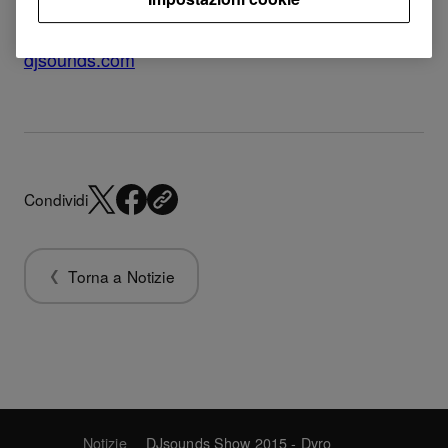
Check out the Dyro DJsounds Show 2015 on
djsounds.com
Condividi
Torna a Notizie
Notizie
DJsounds Show 2015 - Dyro