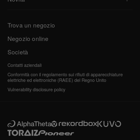
Download (Firmware, Driver, ecc.)
Applicazioni per DJ e informazioni di supporto per l’OS
Prodotti
Manuali e documentazione
Aggiornamenti
Programma di certificazione AlphaTheta
Azienda
Trova un negozio
Domande frequenti
Altro
Forum della community
Tutte le notizie
Assistenza, riparazione, garanzia
Negozio online
Società
Contatti aziendali
Conformità con il regolamento sui rifiuti di apparecchiature
elettriche ed elettroniche (RAEE) del Regno Unito
Vulnerability disclosure policy