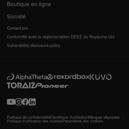
Toutes les actualités
Forum de la communauté
Boutique en ligne
Entretien, réparation, garantie
Société
Contact pro
Conformité avec la réglementation DEEE du Royaume-Uni
Vulnerability disclosure policy
Politique de confidentialité
Conditions d'utilisation
Marques déposées
Politique d'utilisation des cookies
Paramètres des cookies