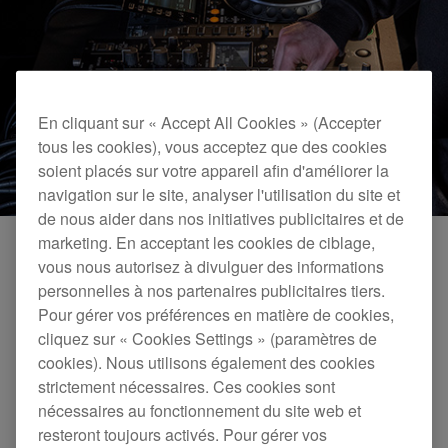
En cliquant sur « Accept All Cookies » (Accepter
tous les cookies), vous acceptez que des cookies
soient placés sur votre appareil afin d'améliorer la
navigation sur le site, analyser l'utilisation du site et
de nous aider dans nos initiatives publicitaires et de
marketing. En acceptant les cookies de ciblage,
vous nous autorisez à divulguer des informations
6 voies
personnelles à nos partenaires publicitaires tiers.
Pour gérer vos préférences en matière de cookies,
Choisissez votre configuration idéale et branchez tous
cliquez sur « Cookies Settings » (paramètres de
les appareils que vous voulez – CDJ, platines vinyles,
cookies). Nous utilisons également des cookies
samplers, synthés ou boîtes à rythmes. Pour faciliter
strictement nécessaires. Ces cookies sont
l’installation, les entrées analogiques sont alignées avec
nécessaires au fonctionnement du site web et
chaque voie sur le dessus de l’appareil, et vous savez
resteront toujours activés. Pour gérer vos
donc toujours où brancher vos câbles quand vous êtes