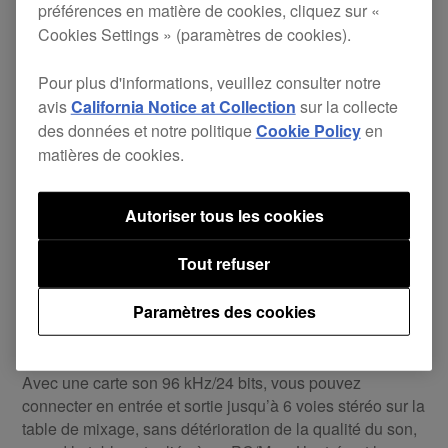
préférences en matière de cookies, cliquez sur «
dans la cabine DJ.
Cookies Settings » (paramètres de cookies).
Pour plus d'informations, veuillez consulter notre
avis
California Notice at Collection
sur la collecte
des données et notre politique
Cookie Policy
en
matières de cookies.
Autoriser tous les cookies
Tout refuser
Paramètres des cookies
Port USB/MIDI
Avec une carte son 96 kHz/24 bits, vous pouvez
connecter en entrée et sortie jusqu’à 6 voies stéréo sur la
table de mixage, sans détérioration de la qualité du son,