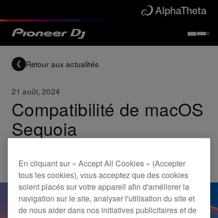
Retour aux actualités
21 août, 2024
Compatibilité de macOS
Sequoia
Updates
En cliquant sur « Accept All Cookies » (Accepter
tous les cookies), vous acceptez que des cookies
soient placés sur votre appareil afin d'améliorer la
navigation sur le site, analyser l'utilisation du site et
de nous aider dans nos initiatives publicitaires et de