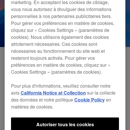
marketing. En acceptant les cookies de ciblage,
vous nous autorisez à divulguer des informations
personnelles à nos partenaires publicitaires tiers.
Pour gérer vos préférences en matière de cookies,
cliquez sur « Cookies Settings » (paramètres de
cookies). Nous utilisons également des cookies
strictement nécessaires. Ces cookies sont
nécessaires au fonctionnement du site web et
resteront toujours activés. Pour gérer vos
préférences en matière de cookies, cliquez sur «
Nous étudions actuellement la compatibilité de
Cookies Settings » (paramètres de cookies).
nos appareils et logiciels avec macOS Sequoia.
Pour plus d'informations, veuillez consulter notre
Nous vous tiendrons au courant quand nous
avis
California Notice at Collection
sur la collecte
aurons terminé nos tests.
des données et notre politique
Cookie Policy
en
matières de cookies.
D'ici là, nous ne pouvons pas garantir la
Autoriser tous les cookies
compatibilité de nos produits avec le système