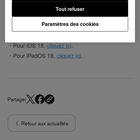
d'exploitation. Veuillez attendre que nous
Tout refuser
confirmions la compatibilité avant de faire la mise
Paramètres des cookies
à jour vers macOS Sequoia.
・Pour iOS 18,
cliquez ici
.
・Pour iPadOS 18,
cliquez ici
.
Partager
Retour aux actualités