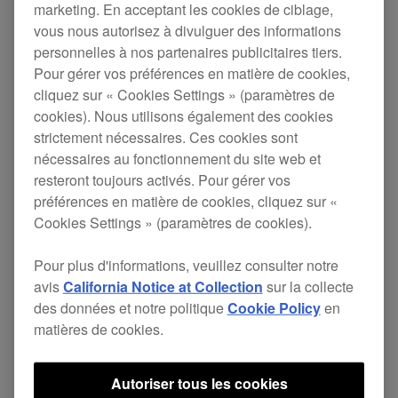
marketing. En acceptant les cookies de ciblage,
vous nous autorisez à divulguer des informations
Veuillez faire la mise à jour de rekordbox vers
personnelles à nos partenaires publicitaires tiers.
Pour gérer vos préférences en matière de cookies,
cette version (Ver.4.2.4)
cliquez sur « Cookies Settings » (paramètres de
cookies). Nous utilisons également des cookies
N.B. : Quand vous synchronisez des playlists
strictement nécessaires. Ces cookies sont
nécessaires au fonctionnement du site web et
qui n’étaient pas synchronisées dans la
resteront toujours activés. Pour gérer vos
Ver.4.2.3, veuillez d’abord décocher les
préférences en matière de cookies, cliquez sur «
Cookies Settings » (paramètres de cookies).
playlists non synchronisées et cliquer sur le
bouton Sync (l’icône de flèche). Puis
Pour plus d'informations, veuillez consulter notre
sélectionnez à nouveau les playlists non
avis
California Notice at Collection
sur la collecte
des données et notre politique
Cookie Policy
en
synchronisées et cliquez sur le bouton pour
matières de cookies.
les synchroniser.
Autoriser tous les cookies
Changements