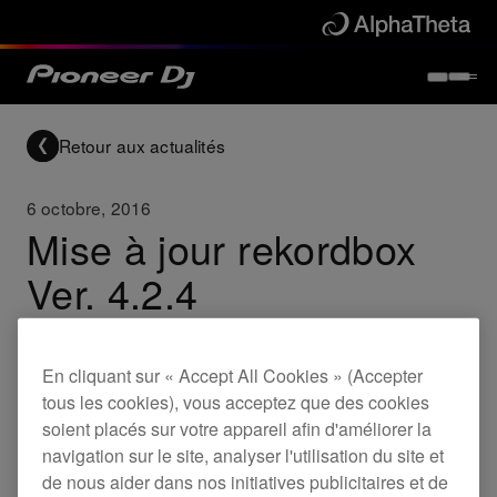
Retour aux actualités
6 octobre, 2016
Mise à jour rekordbox
Ver. 4.2.4
Updates
rekordbox
En cliquant sur « Accept All Cookies » (Accepter
tous les cookies), vous acceptez que des cookies
soient placés sur votre appareil afin d'améliorer la
Le problème ci-dessous a été constaté dans
navigation sur le site, analyser l'utilisation du site et
de nous aider dans nos initiatives publicitaires et de
rekordbox Ver.4.2.3