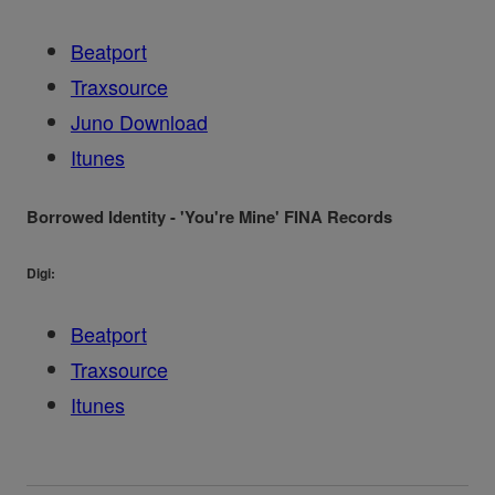
Beatport
Traxsource
Juno Download
Itunes
Borrowed Identity - 'You're Mine' FINA Records
Digi:
Beatport
Traxsource
Itunes