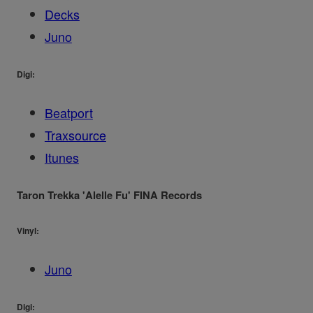
Decks
Juno
Digi:
Beatport
Traxsource
Itunes
Taron Trekka 'Alelle Fu' FINA Records
Vinyl:
Juno
Digi: