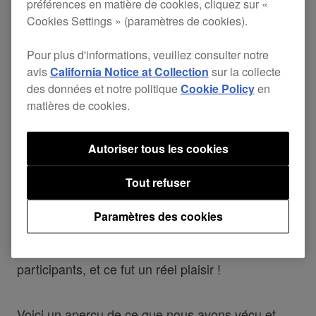
préférences en matière de cookies, cliquez sur «
Cookies Settings » (paramètres de cookies).
rekordbox dj : Tournée 2016
Pour plus d'informations, veuillez consulter notre
avis
California Notice at Collection
sur la collecte
des données et notre politique
Cookie Policy
en
matières de cookies.
Nous avons tenu des sessions de formation
gratuites dans diverses villes et divers lieux à
Autoriser tous les cookies
travers l'Europe, et la participation, les retours et
l'interaction ont été incroyables.
Tout refuser
Paramètres des cookies
La tournée est passée par 14 pays, a compris 93
sessions de formation, et a attiré 2227
participants, et ce fut un réel plaisir !
Voici un aperçu de ce que nous avons vécu et,