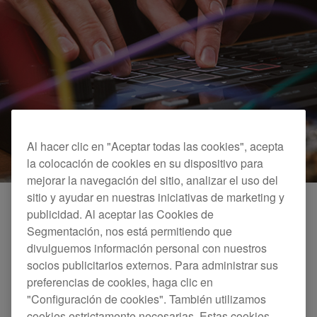
Al hacer clic en "Aceptar todas las cookies", acepta
la colocación de cookies en su dispositivo para
mejorar la navegación del sitio, analizar el uso del
sitio y ayudar en nuestras iniciativas de marketing y
publicidad. Al aceptar las Cookies de
Segmentación, nos está permitiendo que
16 PADS LED MULTICOLOR
divulguemos información personal con nuestros
Cambia instantáneamente entre las funciones utilizando
socios publicitarios externos. Para administrar sus
los 16 pads multicolor. Vinculado a modos
preferencias de cookies, haga clic en
independientes, puedes aplicar una gran variedad de
"Configuración de cookies". También utilizamos
funciones creativas. Puedes activar el modo Trigger para
cookies estrictamente necesarias. Estas cookies