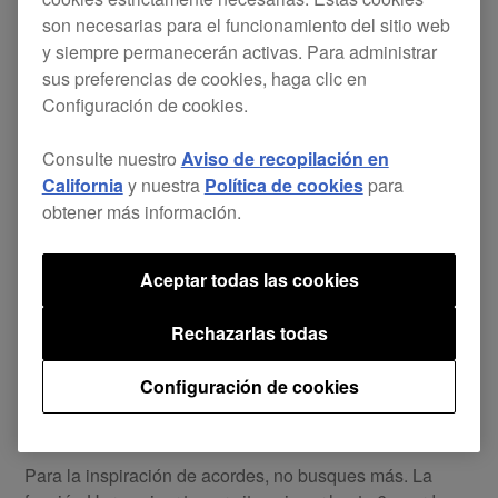
grabar patrones por pasos. Reproduce escalas y graba
son necesarias para el funcionamiento del sitio web
actuaciones con el modo Scale y agrega matices
y siempre permanecerán activas. Para administrar
variando la fuerza de tus pulsaciones.
sus preferencias de cookies, haga clic en
INTERPOLACIÓN
Configuración de cookies.
La interpolación te ayuda a crear frases al instante.
Consulte nuestro
Aviso de recopilación en
Establece cada parámetro para el inicio, el centro y el
California
y nuestra
Política de cookies
para
final de los pasos y asigna rápidamente el tono y la
obtener más información.
dinámica para que tu idea cobre vida.
Aceptar todas las cookies
Play
Rechazarlas todas
Configuración de cookies
ARMONIZADOR
Para la inspiración de acordes, no busques más. La