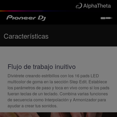
Características
Flujo de trabajo inuitivo
Diviérete creando estribillos con los 16 pads LED
multicolor de goma en la sección Step Edit. Establece
los parámetros de paso y toca en vivo como si los pads
fueran teclas de un teclado. Combina varias funciones
de secuencia como Interpolación y Armonizador para
ayudar a crear tus sonidos.