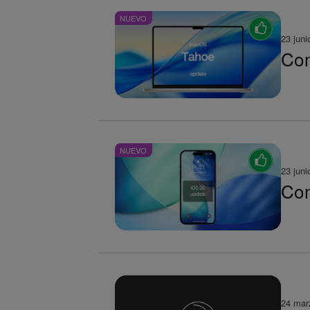
NUEVO
23 juni
Com
NUEVO
23 juni
Com
24 mar