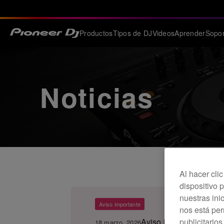
Productos
Tipos de DJ
Videos
Aprender
Sopor
Noticias
Al hacer cli
dispositivo p
nuestras ini
Aviso importante
nos está pe
publicitario
Aviso importante para 
18 marzo, 2026