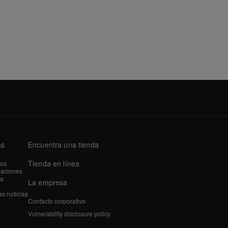
as
Encuentra una tienda
Tienda en línea
tos
zaciones
a
La empresa
as noticias
Contacto corporativo
Vulnerability disclosure policy