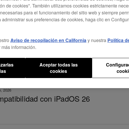
ón de cookies". También utilizamos cookies estrictamente nece
necesarias para el funcionamiento del sitio web y siempre pe
ersión 3.30: aviso importante
a administrar sus preferencias de cookies, haga clic en Configu
estro
Aviso de recopilación en California
y nuestra
Política 
 más información.
Todos los meses
zarlas
Aceptar todas las
Configura
das
cookies
cooki
o, 2026
patibilidad con iPadOS 26