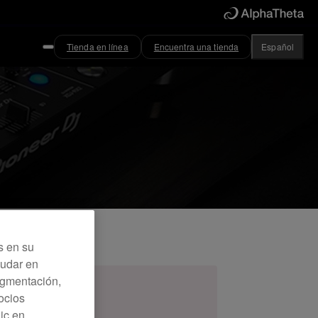
Tienda en línea
Encuentra una tienda
Español
s en su
yudar en
Segmentación,
ocios
lic en
 de DJ