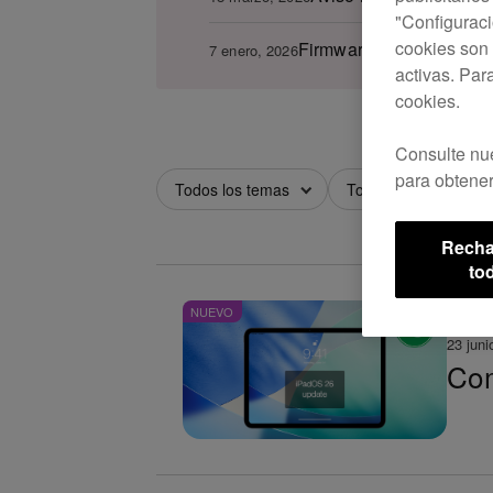
"Configuraci
cookies son 
Firmware del CDJ-3000 v
7 enero, 2026
activas. Par
cookies.
Consulte nu
para obtener
Todos los temas
Todos los años
Recha
to
NUEVO
23 juni
Com