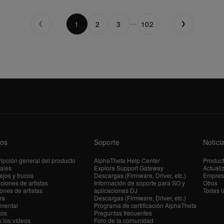
1
2
3
102
os
Soporte
Notici
ipción general del producto
AlphaTheta Help Center
Produc
iales
Explora Support Gateway
Actuali
jos y trucos
Descargas (Firmware, Driver, etc.)
Empres
ciones de artistas
Información de soporte para SO y
Otros
ones de artistas
aplicaciones DJ
Todas l
ra
Descargas (Firmware, Driver, etc.)
mental
Programa de certificación AlphaTheta
tos
Preguntas frecuentes
 los vídeos
Foro de la comunidad