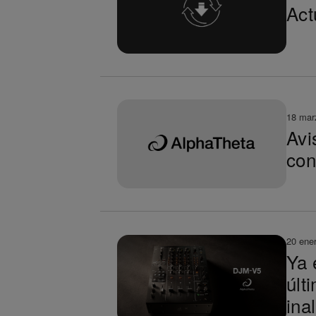
Act
18 mar
Avi
con
20 ene
Ya 
últ
ina