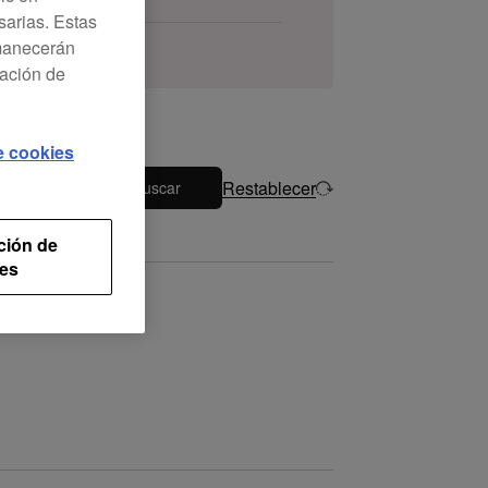
sarias. Estas
rmanecerán
ración de
de cookies
Restablecer
Buscar
ción de
es