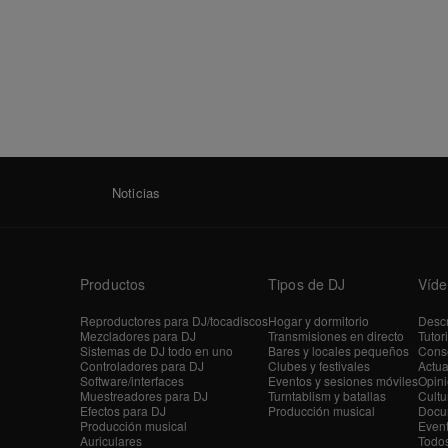
Noticias
Productos
Tipos de DJ
Víde
Reproductores para DJ/tocadiscos
Hogar y dormitorio
Descr
Mezcladores para DJ
Transmisiones en directo
Tutor
Sistemas de DJ todo en uno
Bares y locales pequeños
Conse
Controladores para DJ
Clubes y festivales
Actua
Software/interfaces
Eventos y sesiones móviles
Opini
Muestreadores para DJ
Turntablism y batallas
Cultu
Efectos para DJ
Producción musical
Docu
Producción musical
Even
Auriculares
Todos