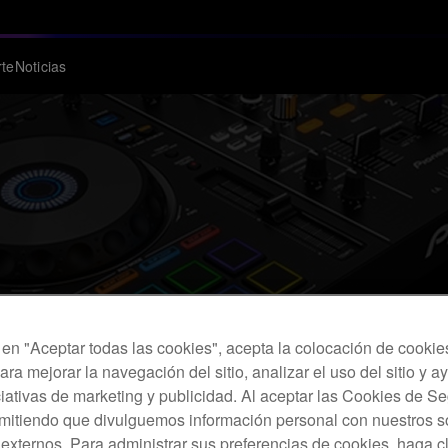
te
Noticias
c en "Aceptar todas las cookies", acepta la colocación de cookie
ara mejorar la navegación del sitio, analizar el uso del sitio y a
ciativas de marketing y publicidad. Al aceptar las Cookies de 
rmitiendo que divulguemos información personal con nuestros s
s externos. Para administrar sus preferencias de cookies, haga c
los clientes que utilizan dispositivos USB con nuestro equipo