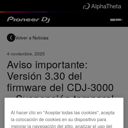
Volver a Noticias
4 noviembre, 2025
Aviso importante:
Versión 3.30 del
firmware del CDJ-3000
– Suspensión temporal
de la distribución
Al hacer clic en "Aceptar todas las cookies", acepta
la colocación de cookies en su dispositivo para
mejorar la navegación del sitio, analizar el uso del