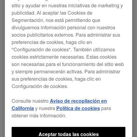
Updates
CDJ-3000
sitio y ayudar en nuestras iniciativas de marketing y
publicidad. Al aceptar las Cookies de
Segmentación, nos está permitiendo que
Gracias por su apoyo continuo al CDJ-3000.
divulguemos información personal con nuestros
socios publicitarios externos. Para administrar sus
Somos conscientes de que algunos usuarios han
preferencias de cookies, haga clic en
experimentado problemas como que no se
"Configuración de cookies". También utilizamos
cookies estrictamente necesarias. Estas cookies
muestren las listas de reproducción tras actualizar
son necesarias para el funcionamiento del sitio web
a la última versión del firmware del CDJ-3000
y siempre permanecerán activas. Para administrar
(Ver.3.30), lanzada el 21 de octubre de 2025.
sus preferencias de cookies, haga clic en
Configuración de cookies.
Lamentamos sinceramente los inconvenientes
que esto haya podido causar.
Consulte nuestro
Aviso de recopilación en
California
y nuestra
Política de cookies
para
Nuestros equipos están investigando activamente
obtener más información.
la situación para identificar y resolver la causa.
Como medida de precaución, se ha suspendido
Aceptar todas las cookies