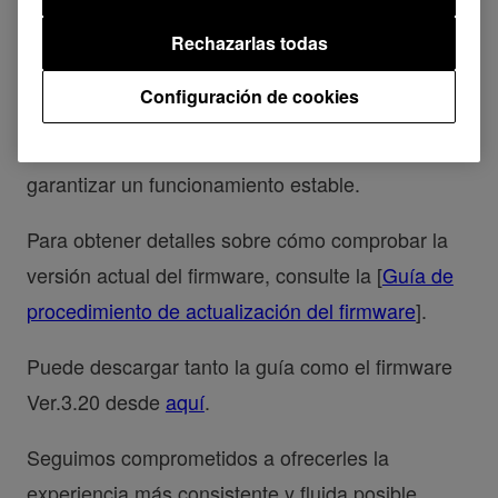
temporalmente la distribución del firmware
Rechazarlas todas
Ver.3.30 hasta que termine la investigación.
Configuración de cookies
Si ya ha actualizado a la Ver.3.30, le sugerimos
que retroceda temporalmente a la Ver.3.20 para
garantizar un funcionamiento estable.
Para obtener detalles sobre cómo comprobar la
versión actual del firmware, consulte la [
Guía de
procedimiento de actualización del firmware
].
Puede descargar tanto la guía como el firmware
Ver.3.20 desde
aquí
.
Seguimos comprometidos a ofrecerles la
experiencia más consistente y fluida posible,