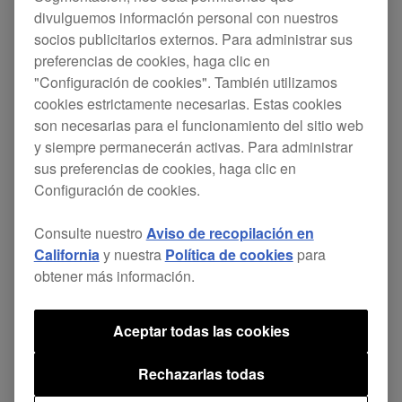
divulguemos información personal con nuestros
Debido a un fallo en el sistema de pago,
socios publicitarios externos. Para administrar sus
preferencias de cookies, haga clic en
actualmente estamos experimentando problemas
"Configuración de cookies". También utilizamos
con el cambio de plan de suscripción de
cookies estrictamente necesarias. Estas cookies
rekordbox.
son necesarias para el funcionamiento del sitio web
y siempre permanecerán activas. Para administrar
(Actualización: Las nuevas compras estarán
sus preferencias de cookies, haga clic en
disponibles el martes, 4 de marzo.)
Configuración de cookies.
Consulte nuestro
Aviso de recopilación en
Proporcionaremos información en cuanto haya
California
y nuestra
Política de cookies
para
algún avance en este problema. Para obtener
obtener más información.
más información, entra
aquí
.
Aceptar todas las cookies
Lamentamos profundamente cualquier
Rechazarlas todas
inconveniente que esto pueda haber causado a