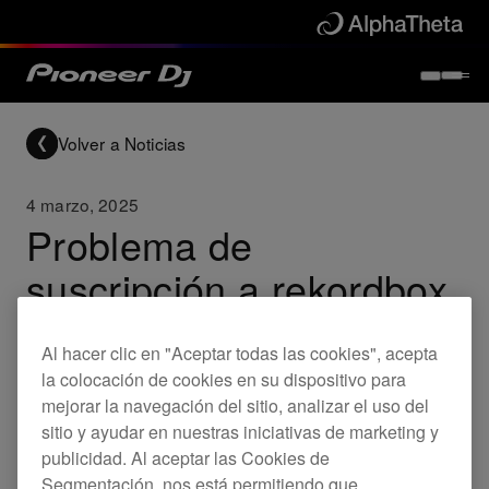
Volver a Noticias
4 marzo, 2025
Problema de
suscripción a rekordbox
causado por un fallo en
Al hacer clic en "Aceptar todas las cookies", acepta
el sistema de pago
la colocación de cookies en su dispositivo para
mejorar la navegación del sitio, analizar el uso del
sitio y ayudar en nuestras iniciativas de marketing y
Updates
rekordbox
publicidad. Al aceptar las Cookies de
Segmentación, nos está permitiendo que