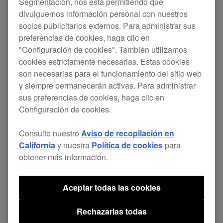
Segmentación, nos está permitiendo que
suministro de piezas de repuesto y reparación a
divulguemos información personal con nuestros
socios publicitarios externos. Para administrar sus
partir del 1 de abril de 2022. Durante la transición
preferencias de cookies, haga clic en
al nuevo sistema, el servicio de pedidos y envíos
"Configuración de cookies". También utilizamos
de piezas se suspenderá desde el 19 de marzo
cookies estrictamente necesarias. Estas cookies
son necesarias para el funcionamiento del sitio web
hasta el 1 de abril (hora estándar de Japón).
y siempre permanecerán activas. Para administrar
sus preferencias de cookies, haga clic en
Pedimos disculpas por cualquier inconveniente
Configuración de cookies.
causado por retrasos en el suministro de piezas
Consulte nuestro
Aviso de recopilación en
durante este período y agradecemos tu paciencia
California
y nuestra
Política de cookies
para
mientras avanzamos hacia un sistema que
obtener más información.
ofrecerá a nuestros clientes una experiencia más
eficiente. Para obtener más información,
Aceptar todas las cookies
comunícate con nuestro centro de servicio en tu
Rechazarlas todas
zona a través del siguiente enlace, ya que los