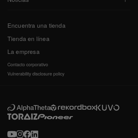
Descargas (Firmware, Driver, etc.)
Información de soporte para SO y aplicaciones DJ
Productos
Descargas (Firmware, Driver, etc.)
Actualizaciones
Programa de certificación AlphaTheta
Empresa
Encuentra una tienda
Preguntas frecuentes
Otros
Foro de la comunidad
Todas las noticias
Servicio, reparación, garantía
Tienda en línea
La empresa
Contacto corporativo
Vulnerability disclosure policy