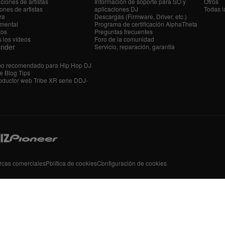
ciones de artistas
Información de soporte para SO y
Otros
ones de artistas
aplicaciones DJ
Todas l
ra
Descargas (Firmware, Driver, etc.)
mental
Programa de certificación AlphaTheta
tos
Preguntas frecuentes
 los vídeos
Foro de la comunidad
ender
Servicio, reparación, garantía
po recomendado para Hip Hop DJ
e Blog Tips
ductor web Tribe XR serie DDJ-
rcas comerciales
Política de cookies
Configuración de cookies