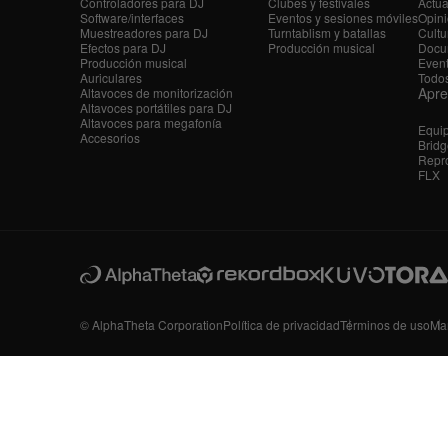
Controladores para DJ
Clubes y festivales
Actua
Software/interfaces
Eventos y sesiones móviles
Opini
Muestreadores para DJ
Turntablism y batallas
Cultu
Efectos para DJ
Producción musical
Docu
Producción musical
Even
Auriculares
Todos
Apr
Altavoces de monitorización
Altavoces portátiles para DJ
Altavoces para megafonía
Equi
Accesorios
Bridg
Repro
FLX
© AlphaTheta Corporation
Política de privacidad
Términos de uso
Ma