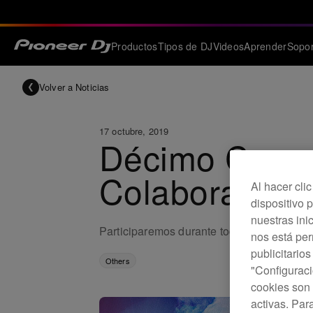
Productos
Tipos de DJ
Videos
Aprender
Sopor
Volver a Noticias
17 octubre, 2019
Décimo Campe
Colaboración o
Al hacer cli
dispositivo p
nuestras ini
Participaremos durante todo el campeonat
nos está pe
publicitario
Others
"Configuraci
cookies son 
activas. Par