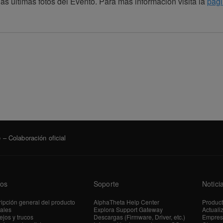
las últimas fotos del Evento. Para más información visita la
pági
– Colaboración oficial
os
Soporte
Notici
ipción general del producto
AlphaTheta Help Center
Produc
iales
Explora Support Gateway
Actuali
jos y trucos
Descargas (Firmware, Driver, etc.)
Empres