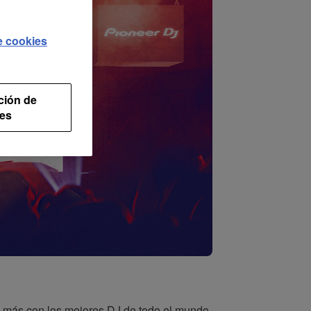
de cookies
ción de
es
 más con los mejores DJ de todo el mundo