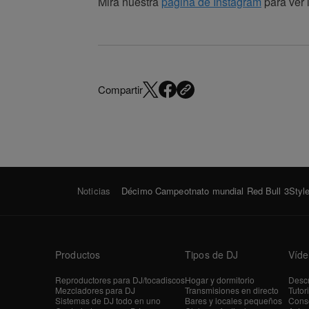
Mira nuestra
página de Instagram
para ver 
Compartir
Noticias
Décimo Campeotnato mundial Red Bull 3Style 
Productos
Tipos de DJ
Víde
Reproductores para DJ/tocadiscos
Hogar y dormitorio
Descr
Mezcladores para DJ
Transmisiones en directo
Tutor
Sistemas de DJ todo en uno
Bares y locales pequeños
Conse