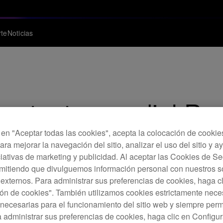
te
Noticias
otnato mundial Red 
ficial
c en "Aceptar todas las cookies", acepta la colocación de cookie
ara mejorar la navegación del sitio, analizar el uso del sitio y a
ciativas de marketing y publicidad. Al aceptar las Cookies de 
o.
rmitiendo que divulguemos información personal con nuestros s
s externos. Para administrar sus preferencias de cookies, haga c
ón de cookies". También utilizamos cookies estrictamente nece
necesarias para el funcionamiento del sitio web y siempre pe
a administrar sus preferencias de cookies, haga clic en Configu