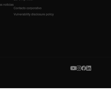
as noticias
Contacto corporativo
Vulnerability disclosure policy