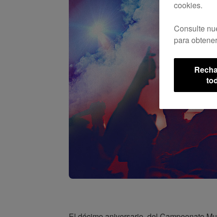
cookies.
Consulte nu
para obtener
Recha
to
El décimo aniversario, del Campeonato Mu