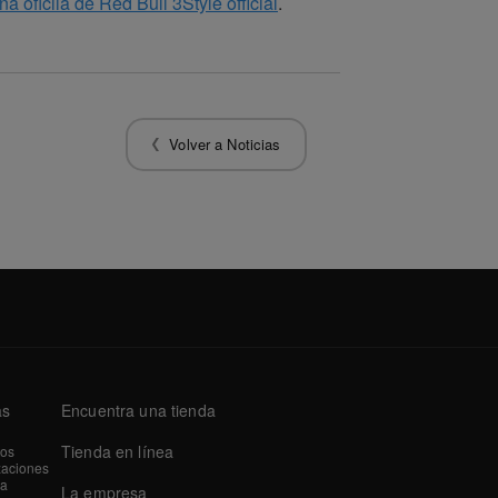
na oficila de Red Bull 3Style official
.
Volver a Noticias
as
Encuentra una tienda
Tienda en línea
tos
zaciones
a
La empresa