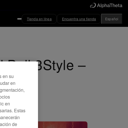
Tienda en línea
Encuentra una tienda
Español
Bull 3Style –
s en su
yudar en
Segmentación,
ocios
lic en
sarias. Estas
rmanecerán
ración de