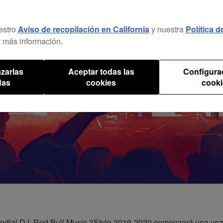
estro
Aviso de recopilación en California
y nuestra
Política 
 más información.
zarlas
Aceptar todas las
Configura
das
cookies
cooki
ndial DJ, Red Bull Music 3Style 2019-2020 comenzará una vez