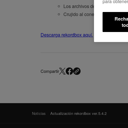
para obtener
Los archivos de música en una 
Crujido al conectar con el
DDJ-
Recha
to
Descarga rekordbox aquí.
Compartir
Noticias
Actualización rekordbox ver.5.4.2