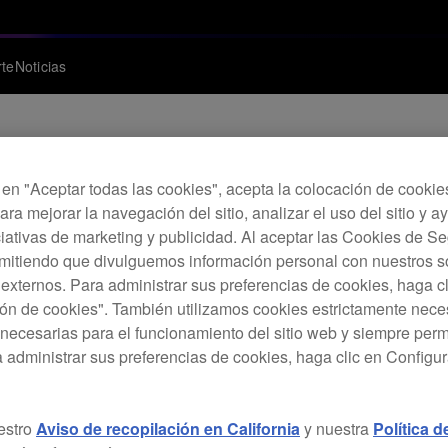
te
Noticias
c en "Aceptar todas las cookies", acepta la colocación de cookie
 rekordbox ver.5.4.2
ara mejorar la navegación del sitio, analizar el uso del sitio y a
ciativas de marketing y publicidad. Al aceptar las Cookies de 
rmitiendo que divulguemos información personal con nuestros s
uito de gestión de música, rekordbox, ofrece correcciones.
s externos. Para administrar sus preferencias de cookies, haga c
ón de cookies". También utilizamos cookies estrictamente nece
necesarias para el funcionamiento del sitio web y siempre pe
a administrar sus preferencias de cookies, haga clic en Configu
estro
Aviso de recopilación en California
y nuestra
Política 
inaban como se esperaba al conectarse al
DDJ-RX
o al
DDJ-S