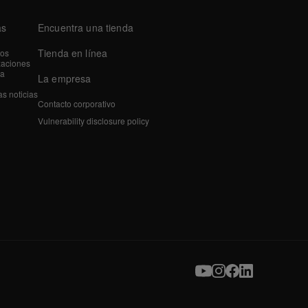
as
Encuentra una tienda
Tienda en línea
tos
zaciones
a
La empresa
as noticias
Contacto corporativo
Vulnerability disclosure policy