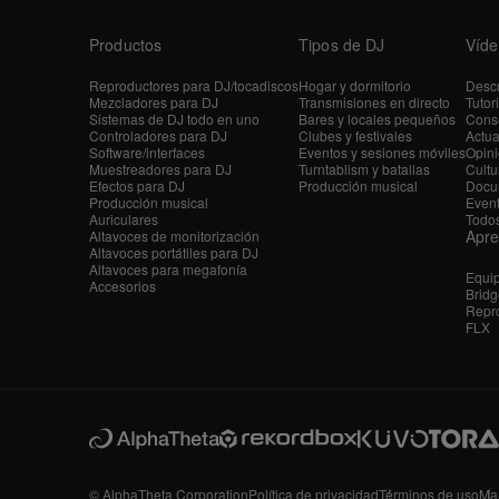
Productos
Tipos de DJ
Víde
Reproductores para DJ/tocadiscos
Hogar y dormitorio
Descr
Mezcladores para DJ
Transmisiones en directo
Tutor
Sistemas de DJ todo en uno
Bares y locales pequeños
Conse
Controladores para DJ
Clubes y festivales
Actua
Software/interfaces
Eventos y sesiones móviles
Opini
Muestreadores para DJ
Turntablism y batallas
Cultu
Efectos para DJ
Producción musical
Docu
Producción musical
Even
Auriculares
Todos
Apr
Altavoces de monitorización
Altavoces portátiles para DJ
Altavoces para megafonía
Equi
Accesorios
Bridg
Repro
FLX
© AlphaTheta Corporation
Política de privacidad
Términos de uso
Ma