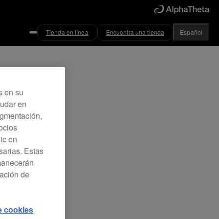
Tienda en línea
Encuentra una tienda
Español
s en su
yudar en
Segmentación,
ocios
lic en
sarias. Estas
rmanecerán
ración de
de cookies
X2
.