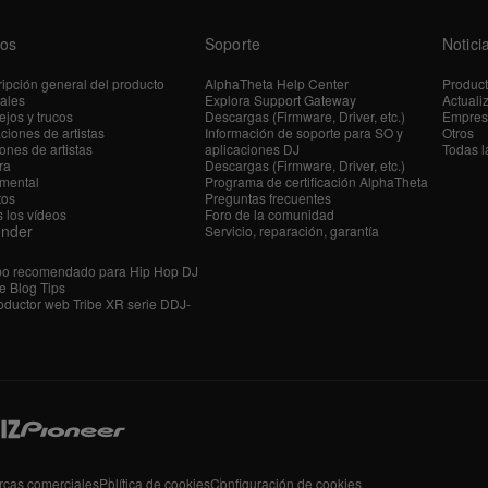
os
Soporte
Notici
ipción general del producto
AlphaTheta Help Center
Produc
iales
Explora Support Gateway
Actuali
jos y trucos
Descargas (Firmware, Driver, etc.)
Empres
ciones de artistas
Información de soporte para SO y
Otros
ones de artistas
aplicaciones DJ
Todas l
ra
Descargas (Firmware, Driver, etc.)
mental
Programa de certificación AlphaTheta
tos
Preguntas frecuentes
 los vídeos
Foro de la comunidad
ender
Servicio, reparación, garantía
po recomendado para Hip Hop DJ
e Blog Tips
ductor web Tribe XR serie DDJ-
rcas comerciales
Política de cookies
Configuración de cookies