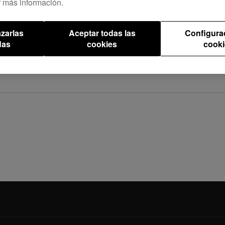
 más información.
unidad externa se duplicaban después de la exportación.
RB
.
zarlas
Aceptar todas las
Configura
das
cookies
cooki