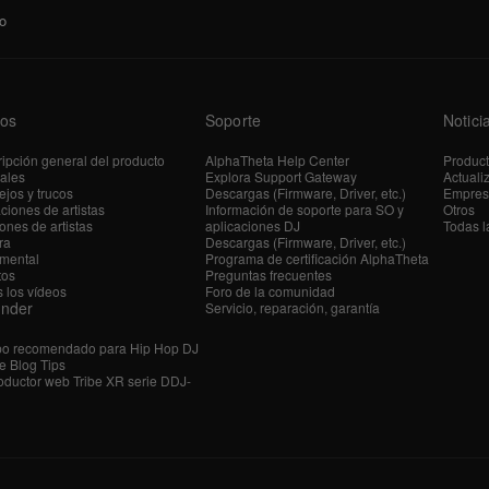
o
os
Soporte
Notici
ipción general del producto
AlphaTheta Help Center
Produc
iales
Explora Support Gateway
Actuali
jos y trucos
Descargas (Firmware, Driver, etc.)
Empres
ciones de artistas
Información de soporte para SO y
Otros
ones de artistas
aplicaciones DJ
Todas l
ra
Descargas (Firmware, Driver, etc.)
mental
Programa de certificación AlphaTheta
tos
Preguntas frecuentes
 los vídeos
Foro de la comunidad
ender
Servicio, reparación, garantía
po recomendado para Hip Hop DJ
e Blog Tips
ductor web Tribe XR serie DDJ-