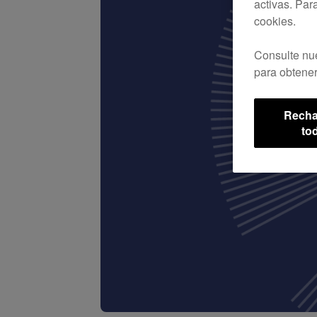
activas. Par
cookies.
Consulte nu
para obtener
Recha
to