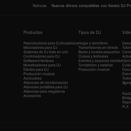
Noticias
Nuevos drivers compatibles con Serato DJ Pr
Productos
Tipos de DJ
Víde
Reproductores para DJ/tocadiscos
Hogar y dormitorio
Descr
Mezcladores para DJ
Transmisiones en directo
Tutor
Sistemas de DJ todo en uno
Bares y locales pequeños
Conse
Controladores para DJ
Clubes y festivales
Actua
Software/interfaces
Eventos y sesiones móviles
Opini
Muestreadores para DJ
Turntablism y batallas
Cultu
Efectos para DJ
Producción musical
Docu
Producción musical
Even
Auriculares
Todos
Apr
Altavoces de monitorización
Altavoces portátiles para DJ
Altavoces para megafonía
Equi
Accesorios
Bridg
Repro
FLX