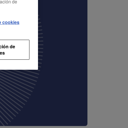
ración de
de cookies
ción de
es