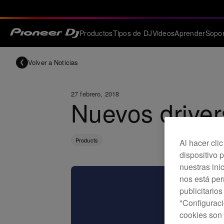
Productos
Tipos de DJ
Videos
Aprender
Sopor
Volver a Noticias
27 febrero, 2018
Nuevos driver
Products
Al hacer cli
dispositivo p
nuestras ini
nos está pe
publicitario
"Configuraci
cookies son 