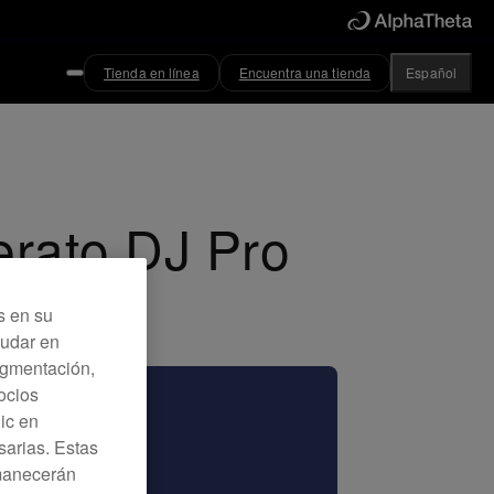
Tienda en línea
Encuentra una tienda
Español
erato DJ Pro
s en su
yudar en
Segmentación,
ocios
lic en
sarias. Estas
rmanecerán