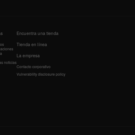
as
Encuentra una tienda
Tienda en línea
tos
zaciones
a
La empresa
as noticias
Contacto corporativo
Vulnerability disclosure policy