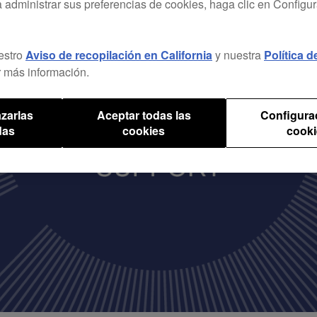
a administrar sus preferencias de cookies, haga clic en Configu
estro
Aviso de recopilación en California
y nuestra
Política 
 más información.
zarlas
Aceptar todas las
Configura
das
cookies
cooki