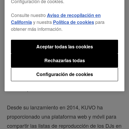
Configuración de cookies.
Consulte nuestro
Aviso de recopilación en
California
y nuestra
Política de cookies
para
obtener más información.
Aceptar todas las cookies
Rechazarlas todas
Hemos actualizado significativamente
KUVO™
,
nuestro servicio gratuito de entretenimiento con
Configuración de cookies
cultura de club, para crear una comunidad en red
social especializada en música de baile.
Desde su lanzamiento en 2014, KUVO ha
proporcionado una plataforma web y móvil para
compartir las listas de reproducción de los DJs en