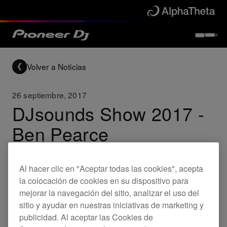
Volver a Noticias
26 septiembre, 2017
DJsounds Show 2017 -
Ben Pearce
Ben Pearce toma el control de los CDJs en el show ,
Al hacer clic en "Aceptar todas las cookies", acepta
esta vez con franjas de cortes hipnóticos y melódicos.
¡Suave!
la colocación de cookies en su dispositivo para
mejorar la navegación del sitio, analizar el uso del
sitio y ayudar en nuestras iniciativas de marketing y
Others
publicidad. Al aceptar las Cookies de