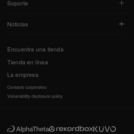
Bridge Blog Tips
Cultura
Soporte
Reproductor web Tribe XR serie DDJ-FLX
Documental
Eventos
AlphaTheta Help Center
Todos los vídeos
Explora Support Gateway
Noticias
Descargas (Firmware, Driver, etc.)
Información de soporte para SO y aplicaciones DJ
Productos
Descargas (Firmware, Driver, etc.)
Actualizaciones
Programa de certificación AlphaTheta
Empresa
Encuentra una tienda
Preguntas frecuentes
Otros
Foro de la comunidad
Todas las noticias
Servicio, reparación, garantía
Tienda en línea
La empresa
Contacto corporativo
Vulnerability disclosure policy