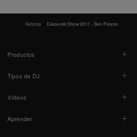
Noticias
DJsounds Show 2017 - Ben Pearce
Productos
Reproductores para DJ/tocadiscos
Mezcladores para DJ
Tipos de DJ
Sistemas de DJ todo en uno
Controladores para DJ
Hogar y dormitorio
Software/interfaces
Transmisiones en directo
Muestreadores para DJ
Vídeos
Bares y locales pequeños
Efectos para DJ
Clubes y festivales
Producción musical
Descripción general del producto
Eventos y sesiones móviles
Auriculares
Tutoriales
Turntablism y batallas
Altavoces de monitorización
Aprender
Consejos y trucos
Producción musical
Altavoces portátiles para DJ
Actuaciones de artistas
Altavoces para megafonía
Equipo recomendado para Hip Hop DJ
Opiniones de artistas
Accesorios