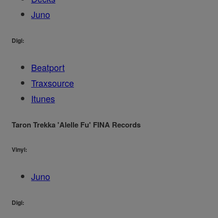
Juno
Digi:
Beatport
Traxsource
Itunes
Taron Trekka 'Alelle Fu' FINA Records
Vinyl:
Juno
Digi: