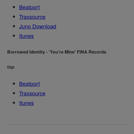
Beatport
Traxsource
Juno Download
Itunes
Borrowed Identity - 'You're Mine' FINA Records
Digi:
Beatport
Traxsource
Itunes