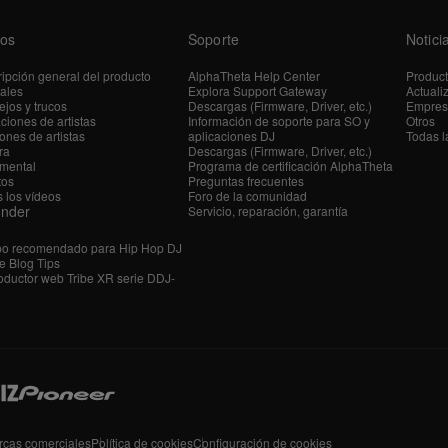
os
Soporte
Notici
ipción general del producto
AlphaTheta Help Center
Produc
iales
Explora Support Gateway
Actuali
jos y trucos
Descargas (Firmware, Driver, etc.)
Empres
ciones de artistas
Información de soporte para SO y
Otros
ones de artistas
aplicaciones DJ
Todas l
ra
Descargas (Firmware, Driver, etc.)
mental
Programa de certificación AlphaTheta
tos
Preguntas frecuentes
 los vídeos
Foro de la comunidad
ender
Servicio, reparación, garantía
po recomendado para Hip Hop DJ
e Blog Tips
ductor web Tribe XR serie DDJ-
rcas comerciales
Política de cookies
Configuración de cookies