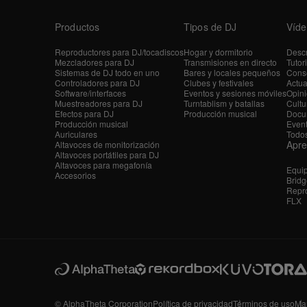
Productos
Tipos de DJ
Víde
Reproductores para DJ/tocadiscos
Hogar y dormitorio
Descr
Mezcladores para DJ
Transmisiones en directo
Tutor
Sistemas de DJ todo en uno
Bares y locales pequeños
Conse
Controladores para DJ
Clubes y festivales
Actua
Software/interfaces
Eventos y sesiones móviles
Opini
Muestreadores para DJ
Turntablism y batallas
Cultu
Efectos para DJ
Producción musical
Docu
Producción musical
Even
Auriculares
Todos
Apr
Altavoces de monitorización
Altavoces portátiles para DJ
Altavoces para megafonía
Equi
Accesorios
Bridg
Repro
FLX
© AlphaTheta Corporation
Política de privacidad
Términos de uso
Ma