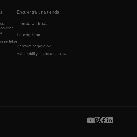
as
Encuentra una tienda
Tienda en línea
tos
zaciones
a
La empresa
as noticias
Contacto corporativo
Vulnerability disclosure policy