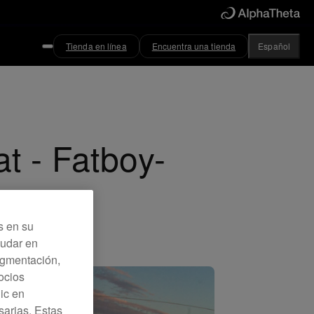
Tienda en línea
Encuentra una tienda
Español
at - Fatboy-
s en su
yudar en
Segmentación,
ocios
lic en
sarias. Estas