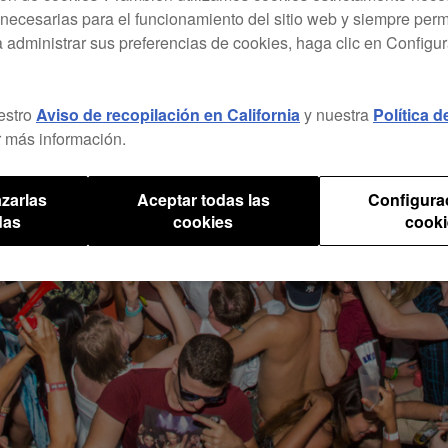
necesarias para el funcionamiento del sitio web y siempre pe
a administrar sus preferencias de cookies, haga clic en Configu
estro
Aviso de recopilación en California
y nuestra
Política 
 más información.
zarlas
Aceptar todas las
Configura
das
cookies
cooki