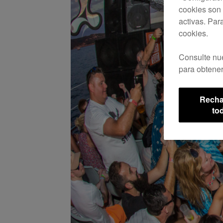
cookies son 
activas. Par
cookies.
Consulte nu
para obtener
Recha
to