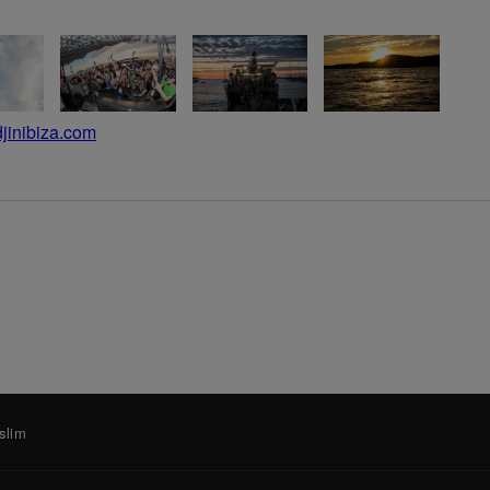
jinibiza.com
-slim