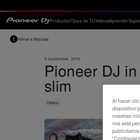
Productos
Tipos de DJ
Videos
Aprender
Sopor
Volver a Noticias
5 septiembre, 2016
Pioneer DJ in 
slim
Al hacer cli
Others
dispositivo p
nuestras ini
nos está pe
publicitario
"Configuraci