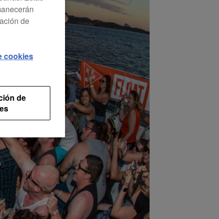
rmanecerán
ración de
de cookies
ción de
es