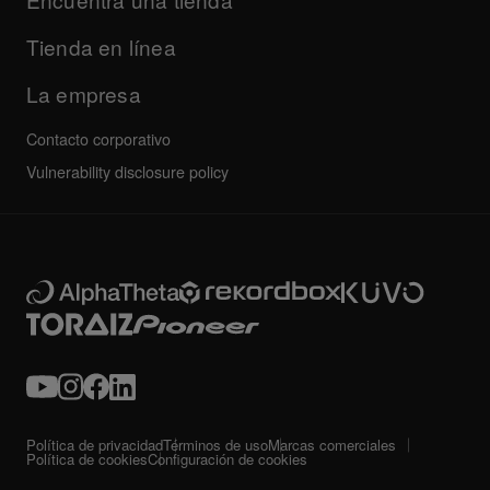
Otros
Foro de la comunidad
Todas las noticias
Servicio, reparación, garantía
Tienda en línea
La empresa
Contacto corporativo
Vulnerability disclosure policy
Política de privacidad
Términos de uso
Marcas comerciales
Política de cookies
Configuración de cookies