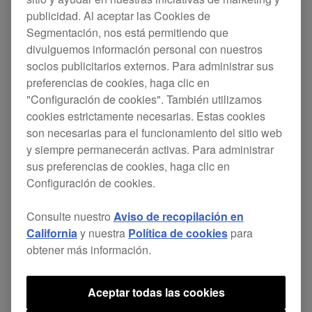
Gracias por elegir Pioneer DJ.
publicidad. Al aceptar las Cookies de
Segmentación, nos está permitiendo que
divulguemos información personal con nuestros
Desde que Microsoft lanzó Windows 10, hemos
socios publicitarios externos. Para administrar sus
estado investigando la compatibilidad del
preferencias de cookies, haga clic en
"Configuración de cookies". También utilizamos
producto. A continuación puedes encontrar una
cookies estrictamente necesarias. Estas cookies
lista de los productos que se encuentran
son necesarias para el funcionamiento del sitio web
actualmente en revisión.
y siempre permanecerán activas. Para administrar
sus preferencias de cookies, haga clic en
Soporte para Windows 10
Configuración de cookies.
En cuanto hayamos verificado la compatibilidad
Consulte nuestro
Aviso de recopilación en
California
y nuestra
Política de cookies
para
con nuestros productos, se dará a conocer la
obtener más información.
información en nuestra sección de soporte. Ten
en cuenta que el firmware y el software actual
Aceptar todas las cookies
podrían no funcionar correctamente con Windows