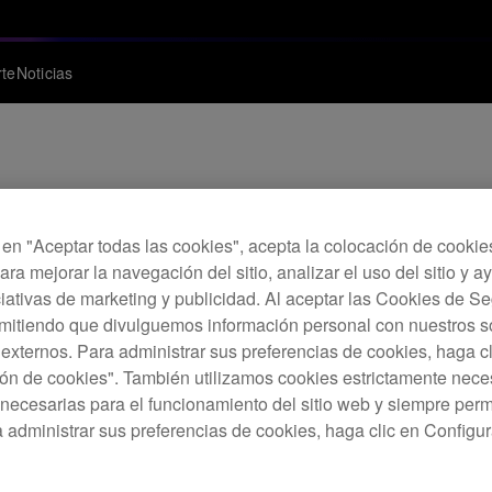
te
Noticias
rekordbox Ver. 4.0.4
c en "Aceptar todas las cookies", acepta la colocación de cookie
ara mejorar la navegación del sitio, analizar el uso del sitio y a
ciativas de marketing y publicidad. Al aceptar las Cookies de 
rmitiendo que divulguemos información personal con nuestros s
s externos. Para administrar sus preferencias de cookies, haga c
ón de cookies". También utilizamos cookies estrictamente nece
necesarias para el funcionamiento del sitio web y siempre pe
a administrar sus preferencias de cookies, haga clic en Configu
ma de onda en modo HID.