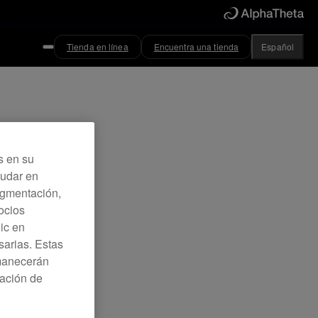
Tienda en línea
Encuentra una tienda
Español
s en su
yudar en
Segmentación,
ocios
lic en
sarias. Estas
rmanecerán
ración de