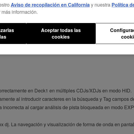
estro
Aviso de recopilación en California
y nuestra
Política 
 más información.
s reproductores.
zarlas
Aceptar todas las
Configura
das
cookies
cooki
correctamente en Deck1 en múltiples CDJs/XDJs en modo HID.
tamente al introducir caracteres en la búsqueda y Tag campos d
a incorrecta al cargar análisis de pista bloqueada en modo EX
 dj. La navegación y visualización de forma de onda en pantal