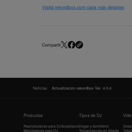
Visita rekordbox.com para más detalles
Compartir
Noticias
Actualización rekordbox Ver. 4.0.4
Productos
Tipos de DJ
Víde
Reproductores para DJ/tocadiscos
Hogar y dormitorio
Descr
Mezcladores para DJ
Transmisiones en directo
Tutor