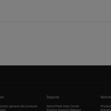
os
Soporte
Notici
ipción general del producto
AlphaTheta Help Center
Produc
iales
Explora Support Gateway
Actuali