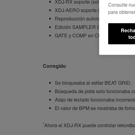
*
XDJ-RX soporte (solo control).
Consulte nu
XDJ-AERO soporte (solo control).
para obtener
Reproducción automática en todos lo
Edición SAMPLER GRID.
Recha
GATE y COMP en CFX.
to
Corregido
Se bloqueaba al editar BEAT GRID.
Búsqueda de pista solo funcionaba 
Atajo de teclado funcionaba incorrec
El valor de BPM se mostraba de form
*
Ahora el XDJ-RX puede controlar rekordbox