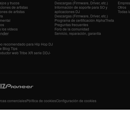
jos y trucos
Descargas (Firmware, Driver, etc.)
Empres
ciones de artistas
Información de soporte para SO y
Otros
ones de artistas
aplicaciones DJ
Todas l
ra
Descargas (Firmware, Driver, etc.)
mental
Programa de certificación AlphaTheta
tos
Preguntas frecuentes
 los vídeos
Foro de la comunidad
ender
Servicio, reparación, garantía
po recomendado para Hip Hop DJ
e Blog Tips
ductor web Tribe XR serie DDJ-
rcas comerciales
Política de cookies
Configuración de cookies