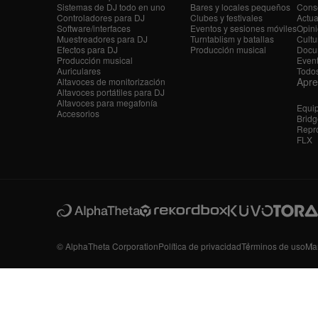
Sistemas de DJ todo en uno
Bares y locales pequeños
Conse
Controladores para DJ
Clubes y festivales
Actua
Software/interfaces
Eventos y sesiones móviles
Opini
Muestreadores para DJ
Turntablism y batallas
Cultu
Efectos para DJ
Producción musical
Docu
Producción musical
Even
Auriculares
Todos
Apr
Altavoces de monitorización
Altavoces portátiles para DJ
Altavoces para megafonía
Equi
Accesorios
Bridg
Repro
FLX
© AlphaTheta Corporation
Política de privacidad
Términos de uso
Ma