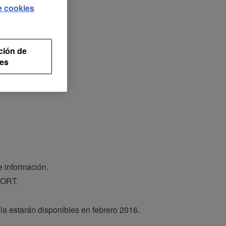
de cookies
ción de
es
e información.
PORT.
la estarán disponibles en febrero 2016.