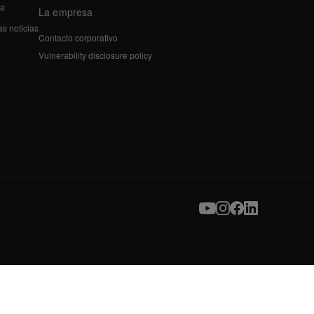
a
La empresa
as noticias
Contacto corporativo
Vulnerability disclosure policy