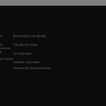
as
Encuentra una tienda
Tienda en línea
tos
zaciones
a
La empresa
as noticias
Contacto corporativo
Vulnerability disclosure policy