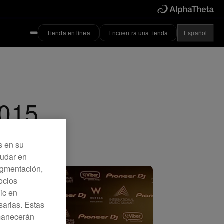
Tienda en línea
Encuentra una tienda
Español
2015
s en su
yudar en
Segmentación,
ocios
lic en
sarias. Estas
rmanecerán