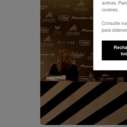
activas. Par
cookies.
Consulte nu
para obtener
Recha
to