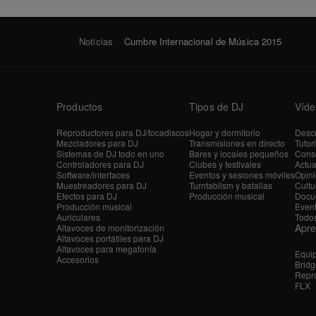
Noticias
Cumbre Internacional de Música 2015
Productos
Tipos de DJ
Víde
Reproductores para DJ/tocadiscos
Hogar y dormitorio
Descr
Mezcladores para DJ
Transmisiones en directo
Tutor
Sistemas de DJ todo en uno
Bares y locales pequeños
Conse
Controladores para DJ
Clubes y festivales
Actua
Software/interfaces
Eventos y sesiones móviles
Opini
Muestreadores para DJ
Turntablism y batallas
Cultu
Efectos para DJ
Producción musical
Docu
Producción musical
Even
Auriculares
Todos
Apr
Altavoces de monitorización
Altavoces portátiles para DJ
Altavoces para megafonía
Equi
Accesorios
Bridg
Repro
FLX