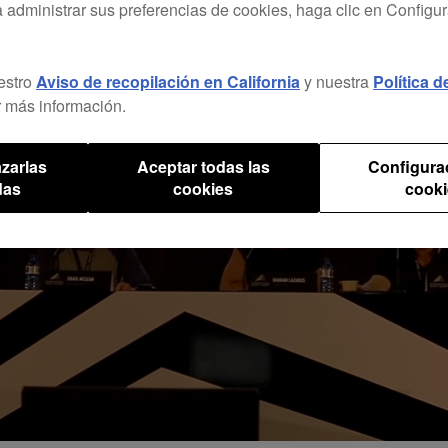
a administrar sus preferencias de cookies, haga clic en Configu
estro
Aviso de recopilación en California
y nuestra
Política 
 más información.
zarlas
Aceptar todas las
Configura
das
cookies
cooki