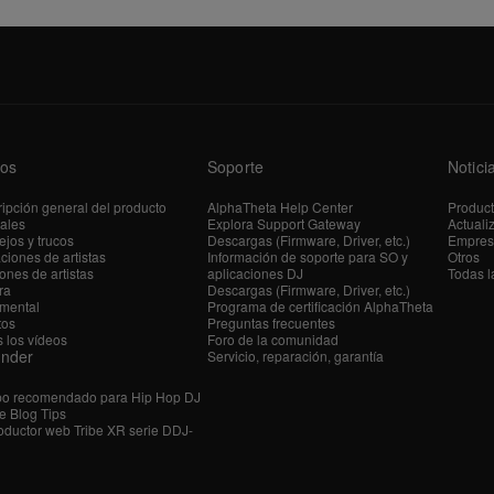
os
Soporte
Notici
ipción general del producto
AlphaTheta Help Center
Produc
iales
Explora Support Gateway
Actuali
jos y trucos
Descargas (Firmware, Driver, etc.)
Empres
ciones de artistas
Información de soporte para SO y
Otros
ones de artistas
aplicaciones DJ
Todas l
ra
Descargas (Firmware, Driver, etc.)
mental
Programa de certificación AlphaTheta
tos
Preguntas frecuentes
 los vídeos
Foro de la comunidad
ender
Servicio, reparación, garantía
po recomendado para Hip Hop DJ
e Blog Tips
ductor web Tribe XR serie DDJ-