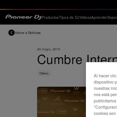
Productos
Tipos de DJ
Videos
Aprender
Sopor
Volver a Noticias
24 mayo, 2015
Cumbre Inter
Others
Al hacer cli
dispositivo p
nuestras ini
nos está pe
publicitario
"Configuraci
cookies son 